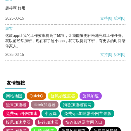
超棒啊 好用
2025-03-15
支持
[0]
反对
[0]
游客
这款app让我的工作效率提高了50%，让我能够更轻松地完成工作任务。
我以前经常加班，现在有了这个app，我可以提前下班，有更多的时间陪
伴家人。
2025-03-15
支持
[0]
反对
[0]
友情链接
网站地图
QuickQ
旋风加速度器
旋风加速
坚果加速器
tiktok加速器
狗急加速器官网
免费vqn外网加速
小蓝鸟
免费vps加速器外网苹果版
旋风加速度器
快连加速器
快连加速器官网入口