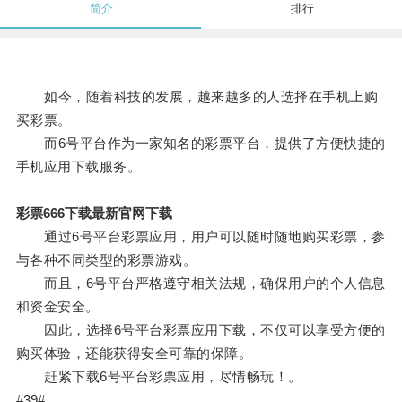
简介
排行
如今，随着科技的发展，越来越多的人选择在手机上购
买彩票。
而6号平台作为一家知名的彩票平台，提供了方便快捷的
手机应用下载服务。
彩票666下载最新官网下载
通过6号平台彩票应用，用户可以随时随地购买彩票，参
与各种不同类型的彩票游戏。
而且，6号平台严格遵守相关法规，确保用户的个人信息
和资金安全。
因此，选择6号平台彩票应用下载，不仅可以享受方便的
购买体验，还能获得安全可靠的保障。
赶紧下载6号平台彩票应用，尽情畅玩！。
#39#