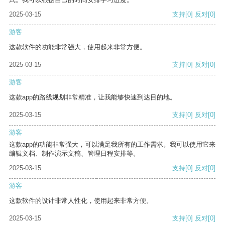
2025-03-15
支持
[0]
反对
[0]
游客
这款软件的功能非常强大，使用起来非常方便。
2025-03-15
支持
[0]
反对
[0]
游客
这款app的路线规划非常精准，让我能够快速到达目的地。
2025-03-15
支持
[0]
反对
[0]
游客
这款app的功能非常强大，可以满足我所有的工作需求。我可以使用它来
编辑文档、制作演示文稿、管理日程安排等。
2025-03-15
支持
[0]
反对
[0]
游客
这款软件的设计非常人性化，使用起来非常方便。
2025-03-15
支持
[0]
反对
[0]