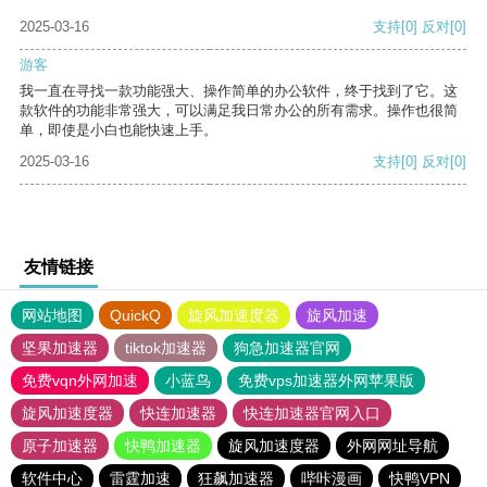
2025-03-16
支持
[0]
反对
[0]
游客
我一直在寻找一款功能强大、操作简单的办公软件，终于找到了它。这
款软件的功能非常强大，可以满足我日常办公的所有需求。操作也很简
单，即使是小白也能快速上手。
2025-03-16
支持
[0]
反对
[0]
友情链接
网站地图
QuickQ
旋风加速度器
旋风加速
坚果加速器
tiktok加速器
狗急加速器官网
免费vqn外网加速
小蓝鸟
免费vps加速器外网苹果版
旋风加速度器
快连加速器
快连加速器官网入口
原子加速器
快鸭加速器
旋风加速度器
外网网址导航
软件中心
雷霆加速
狂飙加速器
哔咔漫画
快鸭VPN