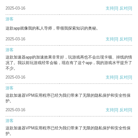
2025-03-16
支持
[0]
反对
[0]
游客
这款app就像我的私人导师，带领我探索知识的奥秘。
2025-03-16
支持
[0]
反对
[0]
游客
这款加速器app的加速效果非常好，玩游戏再也不会出现卡顿、掉线的情
况了。我以前玩游戏经常会输，现在有了这个app，我的游戏水平提升了
不少。
2025-03-16
支持
[0]
反对
[0]
游客
这款加速器VPM应用程序已经为我们带来了无限的隐私保护和安全性保
护。
2025-03-16
支持
[0]
反对
[0]
游客
这款加速器VPM应用程序已经为我们带来了无限的隐私保护和安全性保
护。