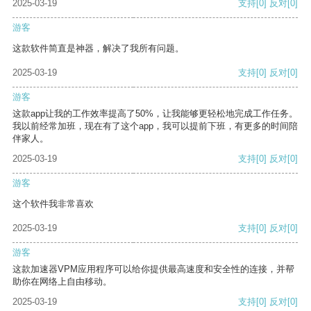
2025-03-19
支持
[0]
反对
[0]
游客
这款软件简直是神器，解决了我所有问题。
2025-03-19
支持
[0]
反对
[0]
游客
这款app让我的工作效率提高了50%，让我能够更轻松地完成工作任务。
我以前经常加班，现在有了这个app，我可以提前下班，有更多的时间陪
伴家人。
2025-03-19
支持
[0]
反对
[0]
游客
这个软件我非常喜欢
2025-03-19
支持
[0]
反对
[0]
游客
这款加速器VPM应用程序可以给你提供最高速度和安全性的连接，并帮
助你在网络上自由移动。
2025-03-19
支持
[0]
反对
[0]