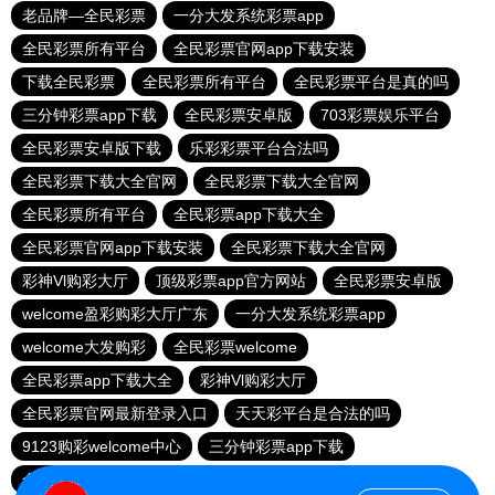
老品牌—全民彩票
一分大发系统彩票app
全民彩票所有平台
全民彩票官网app下载安装
下载全民彩票
全民彩票所有平台
全民彩票平台是真的吗
三分钟彩票app下载
全民彩票安卓版
703彩票娱乐平台
全民彩票安卓版下载
乐彩彩票平台合法吗
全民彩票下载大全官网
全民彩票下载大全官网
全民彩票所有平台
全民彩票app下载大全
全民彩票官网app下载安装
全民彩票下载大全官网
彩神Vl购彩大厅
顶级彩票app官方网站
全民彩票安卓版
welcome盈彩购彩大厅广东
一分大发系统彩票app
welcome大发购彩
全民彩票welcome
全民彩票app下载大全
彩神Vl购彩大厅
全民彩票官网最新登录入口
天天彩平台是合法的吗
9123购彩welcome中心
三分钟彩票app下载
全民娱乐彩票下载安装
全民彩票平台登录