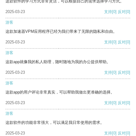
这款软件的学习方式非常灵活，可以根据自己的需求选择学习方式。
2025-03-23
支持
[0]
反对
[0]
游客
这款加速器VPM应用程序已经为我们带来了无限的隐私和自由。
2025-03-23
支持
[0]
反对
[0]
游客
这款app就像我的私人助理，随时随地为我的办公提供帮助。
2025-03-23
支持
[0]
反对
[0]
游客
这款app的用户评论非常真实，可以帮助我做出更准确的选择。
2025-03-23
支持
[0]
反对
[0]
游客
这款软件的功能非常强大，可以满足我日常使用的需求。
2025-03-23
支持
[0]
反对
[0]