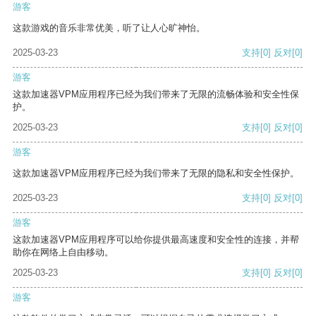
游客
这款游戏的音乐非常优美，听了让人心旷神怡。
2025-03-23
支持
[0]
反对
[0]
游客
这款加速器VPM应用程序已经为我们带来了无限的流畅体验和安全性保
护。
2025-03-23
支持
[0]
反对
[0]
游客
这款加速器VPM应用程序已经为我们带来了无限的隐私和安全性保护。
2025-03-23
支持
[0]
反对
[0]
游客
这款加速器VPM应用程序可以给你提供最高速度和安全性的连接，并帮
助你在网络上自由移动。
2025-03-23
支持
[0]
反对
[0]
游客