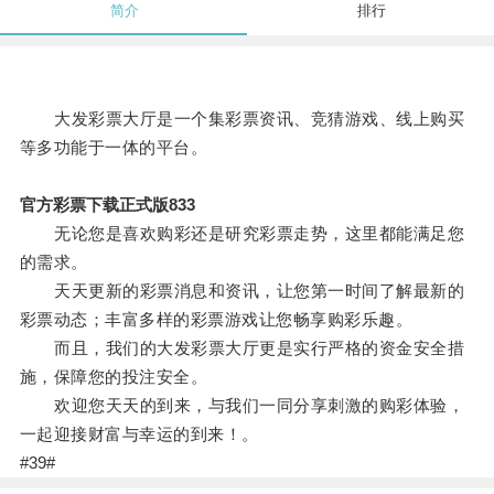
简介
排行
大发彩票大厅是一个集彩票资讯、竞猜游戏、线上购买
等多功能于一体的平台。
官方彩票下载正式版833
无论您是喜欢购彩还是研究彩票走势，这里都能满足您
的需求。
天天更新的彩票消息和资讯，让您第一时间了解最新的
彩票动态；丰富多样的彩票游戏让您畅享购彩乐趣。
而且，我们的大发彩票大厅更是实行严格的资金安全措
施，保障您的投注安全。
欢迎您天天的到来，与我们一同分享刺激的购彩体验，
一起迎接财富与幸运的到来！。
#39#