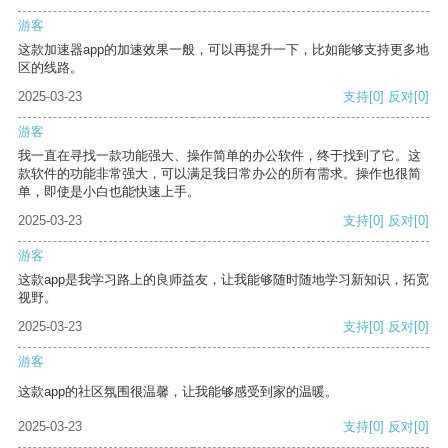
游客
这款加速器app的加速效果一般，可以再提升一下，比如能够支持更多地
区的线路。
2025-03-23
支持
[0]
反对
[0]
游客
我一直在寻找一款功能强大、操作简单的办公软件，终于找到了它。这
款软件的功能非常强大，可以满足我日常办公的所有需求。操作也很简
单，即使是小白也能快速上手。
2025-03-23
支持
[0]
反对
[0]
游客
这款app是我学习路上的良师益友，让我能够随时随地学习新知识，拓宽
视野。
2025-03-23
支持
[0]
反对
[0]
游客
这款app的社区氛围很温馨，让我能够感受到家的温暖。
2025-03-23
支持
[0]
反对
[0]