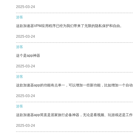
2025-03-24
游客
这款加速器VPM应用程序已经为我们带来了无限的隐私保护和自由。
2025-03-24
游客
这个是app神器
2025-03-24
游客
这款加速器app的功能有点单一，可以增加一些新功能，比如增加一个自
2025-03-24
游客
这款加速器app简直是居家旅行必备神器，无论是看视频、玩游戏还是工
2025-03-24