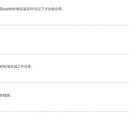
器app的价格应该在50元以下才比较合理。
更轻松地完成工作任务。
区的线路。