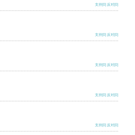
支持
[0]
反对
[0]
支持
[0]
反对
[0]
支持
[0]
反对
[0]
支持
[0]
反对
[0]
支持
[0]
反对
[0]