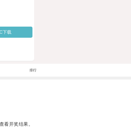
PC下载
排行
查看开奖结果。