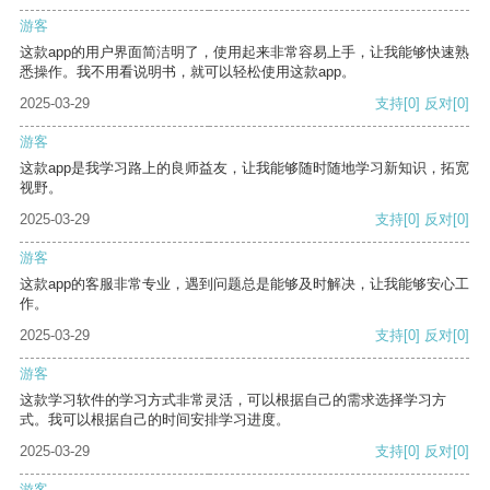
游客
这款app的用户界面简洁明了，使用起来非常容易上手，让我能够快速熟
悉操作。我不用看说明书，就可以轻松使用这款app。
2025-03-29
支持
[0]
反对
[0]
游客
这款app是我学习路上的良师益友，让我能够随时随地学习新知识，拓宽
视野。
2025-03-29
支持
[0]
反对
[0]
游客
这款app的客服非常专业，遇到问题总是能够及时解决，让我能够安心工
作。
2025-03-29
支持
[0]
反对
[0]
游客
这款学习软件的学习方式非常灵活，可以根据自己的需求选择学习方
式。我可以根据自己的时间安排学习进度。
2025-03-29
支持
[0]
反对
[0]
游客