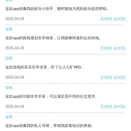
这款app就像我的娱乐小助手，随时随地为我的娱乐提供帮助。
2025-03-29
支持
[0]
反对
[0]
游客
这款app的路线规划非常精准，让我能够快速到达目的地。
2025-03-29
支持
[0]
反对
[0]
游客
这款游戏的音乐非常优美，听了让人心旷神怡。
2025-03-29
支持
[0]
反对
[0]
游客
这款app的功能非常丰富，可以满足我不同的社交需求。
2025-03-29
支持
[0]
反对
[0]
游客
这款app就像我的私人导师，带领我探索知识的奥秘。