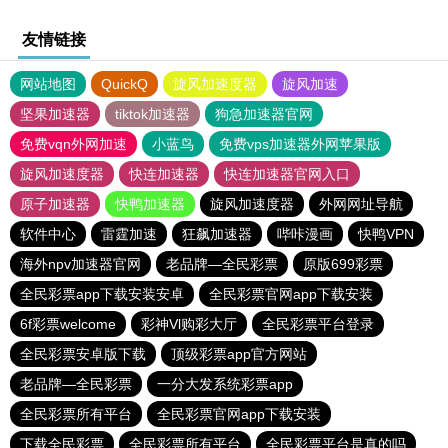
友情链接
网站地图
QuickQ
旋风加速度器
旋风加速
坚果加速器
tiktok加速器
狗急加速器官网
免费vqn外网加速
小蓝鸟
免费vps加速器外网苹果版
旋风加速度器
快连加速器
快连加速器官网入口
原子加速器
快鸭加速器
旋风加速度器
外网网址导航
软件中心
雷霆加速
狂飙加速器
哔咔漫画
快鸭VPN
海外npv加速器官网
老品牌—全民彩票
原版699彩票
全民彩票app下载安装安卓
全民彩票官网app下载安装
6f彩票welcome
彩神Vl购彩大厅
全民彩票平台登录
全民彩票安卓版下载
顶级彩票app官方网站
老品牌—全民彩票
一分大发系统彩票app
全民彩票所有平台
全民彩票官网app下载安装
下载全民彩票
全民彩票所有平台
全民彩票平台是真的吗