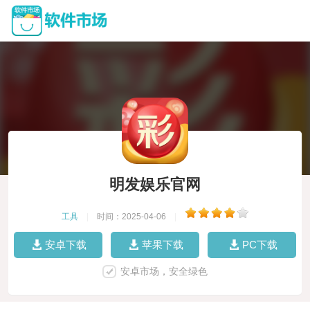
明发娱乐官网
工具
|
时间：2025-04-06
|
安卓下载
苹果下载
PC下载
安卓市场，安全绿色