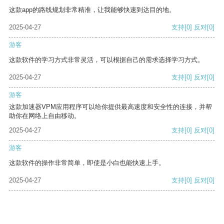
这款app的路线规划非常精准，让我能够快速到达目的地。
2025-04-27
支持
[0]
反对
[0]
游客
这款软件的学习方式非常灵活，可以根据自己的需求选择学习方式。
2025-04-27
支持
[0]
反对
[0]
游客
这款加速器VPM应用程序可以给你提供最高速度和安全性的连接，并帮
助你在网络上自由移动。
2025-04-27
支持
[0]
反对
[0]
游客
这款软件的操作非常简单，即使是小白也能快速上手。
2025-04-27
支持
[0]
反对
[0]