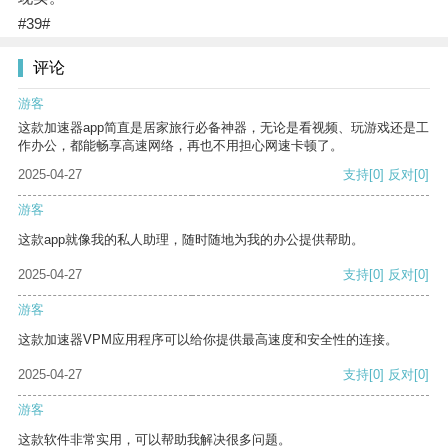
#39#
评论
游客
这款加速器app简直是居家旅行必备神器，无论是看视频、玩游戏还是工
作办公，都能畅享高速网络，再也不用担心网速卡顿了。
2025-04-27
支持
[0]
反对
[0]
游客
这款app就像我的私人助理，随时随地为我的办公提供帮助。
2025-04-27
支持
[0]
反对
[0]
游客
这款加速器VPM应用程序可以给你提供最高速度和安全性的连接。
2025-04-27
支持
[0]
反对
[0]
游客
这款软件非常实用，可以帮助我解决很多问题。