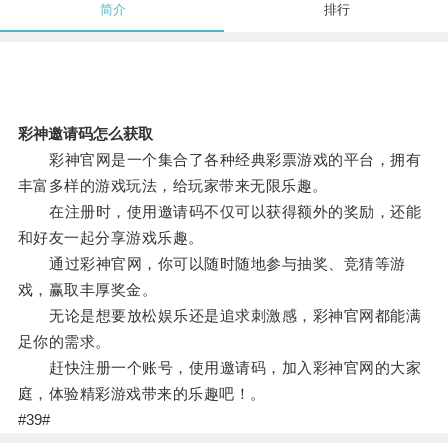
简介
排行
彩神邀请码怎么获取
彩神官网是一个集合了各种经典彩票游戏的平台，拥有
丰富多样的游戏玩法，给玩家带来无限乐趣。
在注册时，使用邀请码不仅可以获得额外的奖励，还能
和好友一起分享游戏乐趣。
通过彩神官网，你可以随时随地参与抽奖、竞猜等游
戏，赢取丰厚奖金。
无论是想要放松娱乐还是追求刺激感，彩神官网都能满
足你的需求。
赶快注册一个账号，使用邀请码，加入彩神官网的大家
庭，体验精彩游戏带来的乐趣吧！。
#39#