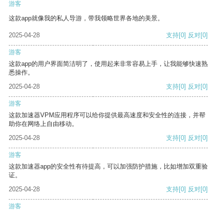
游客
这款app就像我的私人导游，带我领略世界各地的美景。
2025-04-28
支持
[0]
反对
[0]
游客
这款app的用户界面简洁明了，使用起来非常容易上手，让我能够快速熟
悉操作。
2025-04-28
支持
[0]
反对
[0]
游客
这款加速器VPM应用程序可以给你提供最高速度和安全性的连接，并帮
助你在网络上自由移动。
2025-04-28
支持
[0]
反对
[0]
游客
这款加速器app的安全性有待提高，可以加强防护措施，比如增加双重验
证。
2025-04-28
支持
[0]
反对
[0]
游客