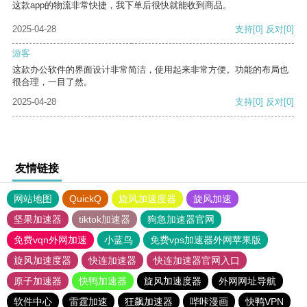
这款app的物流非常快捷，我下单后很快就能收到商品。
2025-04-28
支持
[0]
反对
[0]
游客
这款办公软件的界面设计非常简洁，使用起来非常方便。功能的布局也
很合理，一目了然。
2025-04-28
支持
[0]
反对
[0]
友情链接
网站地图
QuickQ
旋风加速度器
旋风加速
坚果加速器
tiktok加速器
狗急加速器官网
免费vqn外网加速
小蓝鸟
免费vps加速器外网苹果版
旋风加速度器
快连加速器
快连加速器官网入口
原子加速器
快鸭加速器
旋风加速度器
外网网址导航
软件中心
雷霆加速
狂飙加速器
哔咔漫画
快鸭VPN