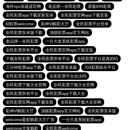
海外npv加速器官网
老品牌—全民彩票
原版699彩票
全民彩票app下载安装安卓
全民彩票官网app下载安装
6f彩票welcome
彩神Vl购彩大厅
全民彩票平台登录
全民彩票安卓版下载
顶级彩票app官方网站
老品牌—全民彩票
一分大发系统彩票app
全民彩票所有平台
全民彩票官网app下载安装
下载全民彩票
全民彩票所有平台
全民彩票平台是真的吗
三分钟彩票app下载
全民彩票安卓版
703彩票娱乐平台
全民彩票安卓版下载
乐彩彩票平台合法吗
全民彩票下载大全官网
全民彩票下载大全官网
全民彩票所有平台
全民彩票app下载大全
全民彩票官网app下载安装
全民彩票下载大全官网
彩神Vl购彩大厅
顶级彩票app官方网站
全民彩票安卓版
welcome盈彩购彩大厅广东
一分大发系统彩票app
welcome大发购彩
全民彩票welcome