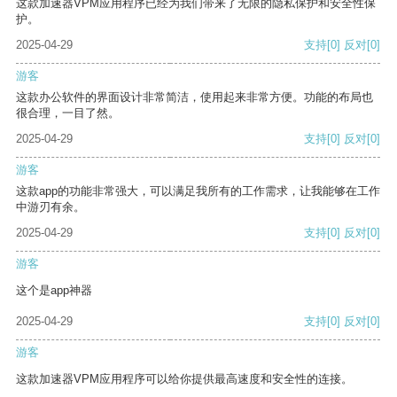
这款加速器VPM应用程序已经为我们带来了无限的隐私保护和安全性保
护。
2025-04-29
支持
[0]
反对
[0]
游客
这款办公软件的界面设计非常简洁，使用起来非常方便。功能的布局也
很合理，一目了然。
2025-04-29
支持
[0]
反对
[0]
游客
这款app的功能非常强大，可以满足我所有的工作需求，让我能够在工作
中游刃有余。
2025-04-29
支持
[0]
反对
[0]
游客
这个是app神器
2025-04-29
支持
[0]
反对
[0]
游客
这款加速器VPM应用程序可以给你提供最高速度和安全性的连接。