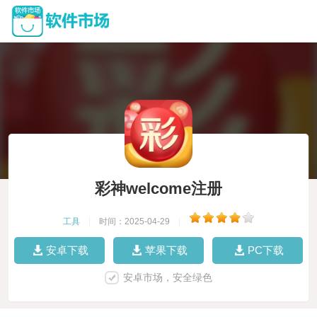
彩神welcome注册
工具
|
时间：2025-04-29
|
安卓下载
苹果下载
PC下载
安卓市场，安全绿色