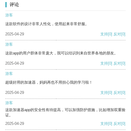
评论
游客
这款软件的设计非常人性化，使用起来非常舒服。
2025-04-29
支持
[0]
反对
[0]
游客
这款app的用户群体非常庞大，我可以结识到来自世界各地的朋友。
2025-04-29
支持
[0]
反对
[0]
游客
超级好用的加速器，妈妈再也不用担心我的学习啦！
2025-04-29
支持
[0]
反对
[0]
游客
这款加速器app的安全性有待提高，可以加强防护措施，比如增加双重验
证。
2025-04-29
支持
[0]
反对
[0]