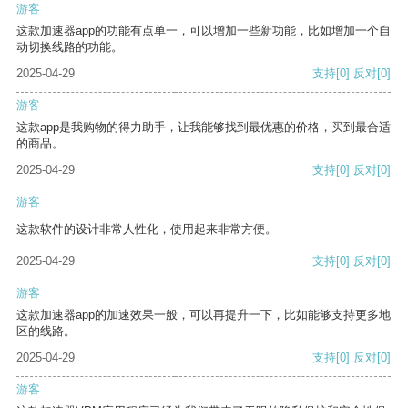
游客
这款加速器app的功能有点单一，可以增加一些新功能，比如增加一个自
动切换线路的功能。
2025-04-29
支持
[0]
反对
[0]
游客
这款app是我购物的得力助手，让我能够找到最优惠的价格，买到最合适
的商品。
2025-04-29
支持
[0]
反对
[0]
游客
这款软件的设计非常人性化，使用起来非常方便。
2025-04-29
支持
[0]
反对
[0]
游客
这款加速器app的加速效果一般，可以再提升一下，比如能够支持更多地
区的线路。
2025-04-29
支持
[0]
反对
[0]
游客