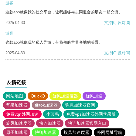
游客
这款app就像我的社交平台，让我能够与志同道合的朋友一起交流。
2025-04-30
支持
[0]
反对
[0]
游客
这款app就像我的私人导游，带我领略世界各地的美景。
2025-04-30
支持
[0]
反对
[0]
友情链接
网站地图
QuickQ
旋风加速度器
旋风加速
坚果加速器
tiktok加速器
狗急加速器官网
免费vqn外网加速
小蓝鸟
免费vps加速器外网苹果版
旋风加速度器
快连加速器
快连加速器官网入口
原子加速器
快鸭加速器
旋风加速度器
外网网址导航