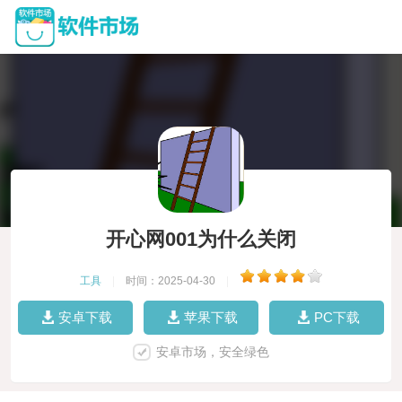
开心网001为什么关闭
工具
|
时间：2025-04-30
|
安卓下载
苹果下载
PC下载
安卓市场，安全绿色