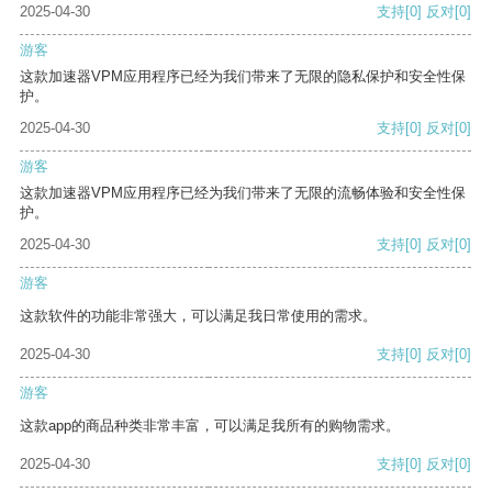
2025-04-30
支持
[0]
反对
[0]
游客
这款加速器VPM应用程序已经为我们带来了无限的隐私保护和安全性保
护。
2025-04-30
支持
[0]
反对
[0]
游客
这款加速器VPM应用程序已经为我们带来了无限的流畅体验和安全性保
护。
2025-04-30
支持
[0]
反对
[0]
游客
这款软件的功能非常强大，可以满足我日常使用的需求。
2025-04-30
支持
[0]
反对
[0]
游客
这款app的商品种类非常丰富，可以满足我所有的购物需求。
2025-04-30
支持
[0]
反对
[0]