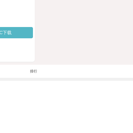
PC下载
排行