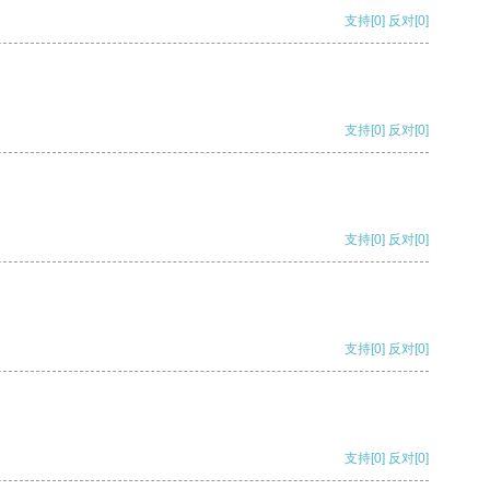
支持
[0]
反对
[0]
支持
[0]
反对
[0]
支持
[0]
反对
[0]
支持
[0]
反对
[0]
支持
[0]
反对
[0]