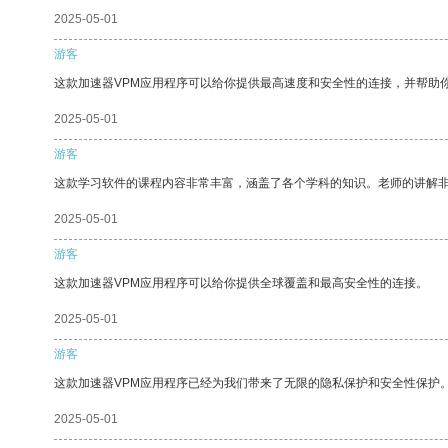
2025-05-01
游客
这款加速器VPM应用程序可以给你提供最高速度和安全性的连接，并帮助
2025-05-01
游客
这款学习软件的课程内容非常丰富，涵盖了各个学科的知识。老师的讲解
2025-05-01
游客
这款加速器VPM应用程序可以给你提供全球覆盖和最高安全性的连接。
2025-05-01
游客
这款加速器VPM应用程序已经为我们带来了无限的隐私保护和安全性保护
2025-05-01