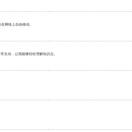
你在网络上自由移动。
非常生动，让我能够轻松理解知识点。
。