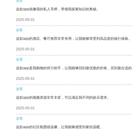
游客
这款app就像我的私人导师，带领我探索知识的奥秘。
2025-05-01
游客
这款app的酒店、餐厅推荐非常有用，让我能够享受到高品质的旅行体验。
2025-05-01
游客
这款app是我购物的得力助手，让我能够找到最优惠的价格，买到最合适
2025-05-01
游客
这款app的视频资源非常丰富，可以满足我不同的娱乐需求。
2025-05-01
游客
这款app的社区氛围很温馨，让我能够感受到家的温暖。