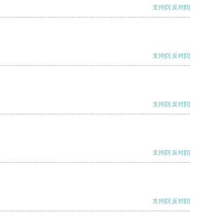
支持
[0]
反对
[0]
支持
[0]
反对
[0]
支持
[0]
反对
[0]
支持
[0]
反对
[0]
支持
[0]
反对
[0]