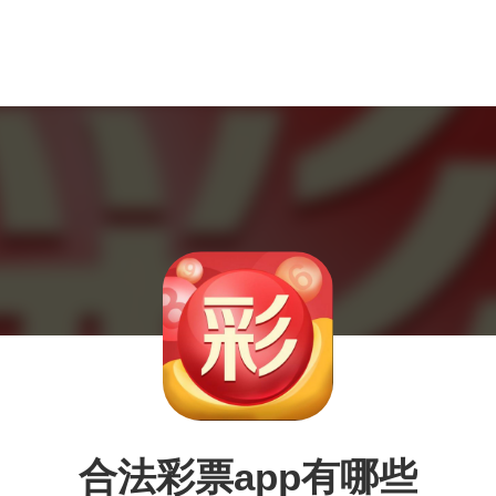
合法彩票app有哪些