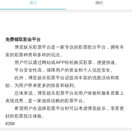
简介
排行
免费领取彩金平台
博亚娱乐彩票平台是一家专业的彩票投注平台，拥有丰
富的彩票种类和多样的玩法。
用户可以通过网站或APP轻松购买彩票，便捷快速。
平台安全性高，保障用户的资金和个人信息安全。
此外，博亚娱乐彩票平台还提供丰富的优惠活动和奖
励，为用户带来更多的惊喜和福利。
总体来说，博亚娱乐彩票平台在用户体验和服务质量上
表现优秀，是一家值得信赖的彩票平台。
希望用户在选择彩票平台时可以考虑博亚娱乐，享受更
好的彩票投注体验。
#39#