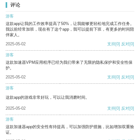
评论
游客
这款app让我的工作效率提高了50%，让我能够更轻松地完成工作任务。
我以前经常加班，现在有了这个app，我可以提前下班，有更多的时间陪
伴家人。
2025-05-02
支持
[0]
反对
[0]
游客
这款加速器VPM应用程序已经为我们带来了无限的隐私保护和安全性保
护。
2025-05-02
支持
[0]
反对
[0]
游客
这款app的游戏非常好玩，可以让我消磨时间。
2025-05-02
支持
[0]
反对
[0]
游客
这款加速器app的安全性有待提高，可以加强防护措施，比如增加双重验
证。