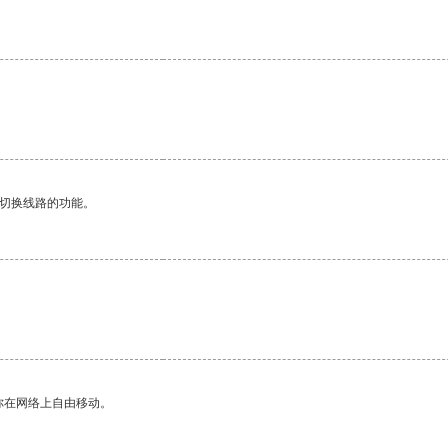
动切换线路的功能。
你在网络上自由移动。