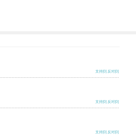
支持
[0]
反对
[0]
支持
[0]
反对
[0]
支持
[0]
反对
[0]