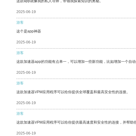
这款app就像我的私人导师，带领我探索知识的奥秘。
2025-06-19
游客
这个是app神器
2025-06-19
游客
这款加速器app的功能有点单一，可以增加一些新功能，比如增加一个自
2025-06-19
游客
这款加速器VPM应用程序可以给你提供全球覆盖和最高安全性的连接。
2025-06-19
游客
这款加速器VPM应用程序可以给你提供最高速度和安全性的连接，并帮助
2025-06-19