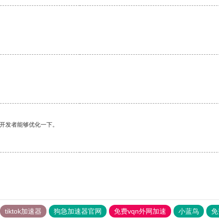
。
望开发者能够优化一下。
tiktok加速器
狗急加速器官网
免费vqn外网加速
小蓝鸟
免