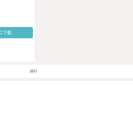
PC下载
排行