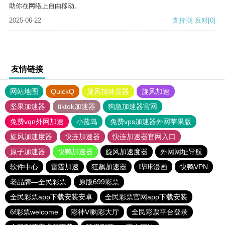
助你在网络上自由移动。
2025-06-22
支持
[0]
反对
[0]
友情链接
网站地图
QuickQ
旋风加速度器
旋风加速
坚果加速器
tiktok加速器
狗急加速器官网
免费vqn外网加速
小蓝鸟
免费vps加速器外网苹果版
旋风加速度器
快连加速器
快连加速器官网入口
原子加速器
快鸭加速器
旋风加速度器
外网网址导航
软件中心
雷霆加速
狂飙加速器
哔咔漫画
快鸭VPN
老品牌—全民彩票
原版699彩票
全民彩票app下载安装安卓
全民彩票官网app下载安装
6f彩票welcome
彩神Vl购彩大厅
全民彩票平台登录