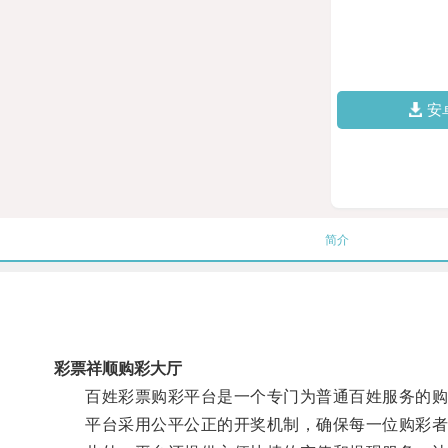
安
简介
彩票祥顺购彩大厅
百姓彩票购彩平台是一个专门为普通百姓服务的购彩
平台采用公平公正的开奖机制，确保每一位购彩者