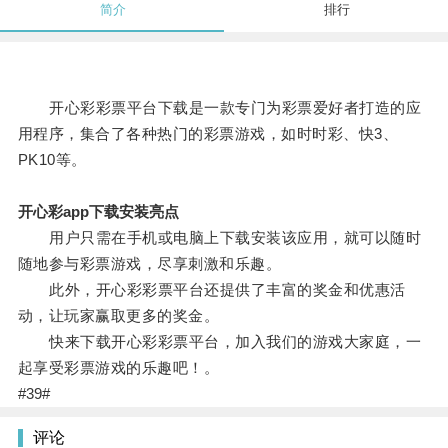
简介
排行
开心彩彩票平台下载是一款专门为彩票爱好者打造的应
用程序，集合了各种热门的彩票游戏，如时时彩、快3、
PK10等。
开心彩app下载安装亮点
用户只需在手机或电脑上下载安装该应用，就可以随时
随地参与彩票游戏，尽享刺激和乐趣。
此外，开心彩彩票平台还提供了丰富的奖金和优惠活
动，让玩家赢取更多的奖金。
快来下载开心彩彩票平台，加入我们的游戏大家庭，一
起享受彩票游戏的乐趣吧！。
#39#
评论