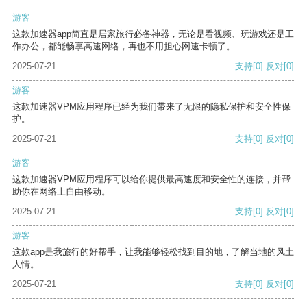
游客
这款加速器app简直是居家旅行必备神器，无论是看视频、玩游戏还是工
作办公，都能畅享高速网络，再也不用担心网速卡顿了。
2025-07-21
支持
[0]
反对
[0]
游客
这款加速器VPM应用程序已经为我们带来了无限的隐私保护和安全性保
护。
2025-07-21
支持
[0]
反对
[0]
游客
这款加速器VPM应用程序可以给你提供最高速度和安全性的连接，并帮
助你在网络上自由移动。
2025-07-21
支持
[0]
反对
[0]
游客
这款app是我旅行的好帮手，让我能够轻松找到目的地，了解当地的风土
人情。
2025-07-21
支持
[0]
反对
[0]