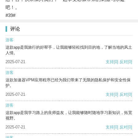
吧！。
#39#
评论
游客
这款app是我旅行的好帮手，让我能够轻松找到目的地，了解当地的风土
人情。
2025-07-21
支持
[0]
反对
[0]
游客
这款加速器VPM应用程序已经为我们带来了无限的隐私保护和安全性保
护。
2025-07-21
支持
[0]
反对
[0]
游客
这款app是我学习路上的良师益友，让我能够随时随地学习新知识，拓宽
视野。
2025-07-21
支持
[0]
反对
[0]
游客