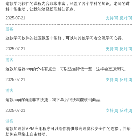
这款学习软件的课程内容非常丰富，涵盖了各个学科的知识。老师的讲
解非常生动，让我能够轻松理解知识点。
2025-07-21
支持
[0]
反对
[0]
游客
这款学习软件的社区氛围非常好，可以与其他学习者交流学习心得。
2025-07-21
支持
[0]
反对
[0]
游客
这款加速器app的价格有点贵，可以适当降低一些，这样会更加亲民。
2025-07-21
支持
[0]
反对
[0]
游客
这款app的物流非常快捷，我下单后很快就能收到商品。
2025-07-21
支持
[0]
反对
[0]
游客
这款加速器VPM应用程序可以给你提供最高速度和安全性的连接，并帮
助你在网络上自由移动。