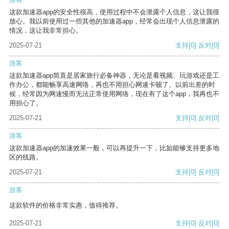
这款加速器app的安全性很高，使用过程中不会泄露个人信息，这让我很
放心。我以前使用过一些其他的加速器app，经常会出现个人信息泄露的
情况，这让我非常担心。
2025-07-21
支持
[0]
反对
[0]
游客
这款加速器app简直是居家旅行必备神器，无论是看视频、玩游戏还是工
作办公，都能畅享高速网络，再也不用担心网速卡顿了。以前出差的时
候，经常因为网速慢而无法正常使用网络，现在有了这个app，我再也不
用担心了。
2025-07-21
支持
[0]
反对
[0]
游客
这款加速器app的加速效果一般，可以再提升一下，比如能够支持更多地
区的线路。
2025-07-21
支持
[0]
反对
[0]
游客
这款软件的价格非常实惠，值得推荐。
2025-07-21
支持
[0]
反对
[0]