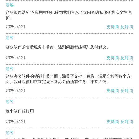
游客
这款加速器VPM应用程序已经为我们带来了无限的隐私保护和安全性保
护。
2025-07-21
支持
[0]
反对
[0]
游客
这款软件的售后服务非常好，遇到问题都能得到及时解决。
2025-07-21
支持
[0]
反对
[0]
游客
这款办公软件的功能非常全面，涵盖了文档、表格、演示文稿等各个方
面。我可以使用它来完成日常办公的所有任务，非常方便。
2025-07-21
支持
[0]
反对
[0]
游客
这个软件很好用
2025-07-21
支持
[0]
反对
[0]
游客