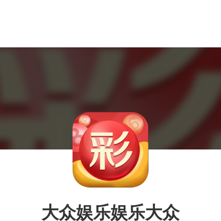
大众娱乐娱乐大众