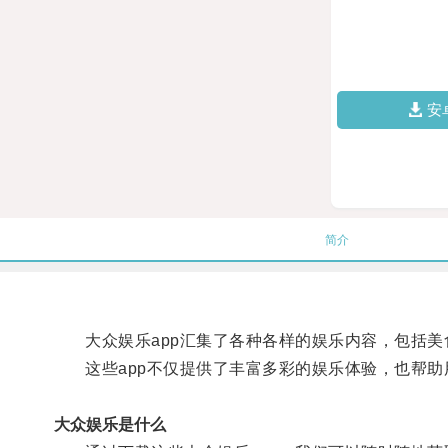
安
简介
大众娱乐app汇集了各种各样的娱乐内容，包括美
这些app不仅提供了丰富多彩的娱乐体验，也帮助
大众娱乐是什么