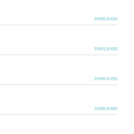
支持
[0]
反对
[0]
支持
[0]
反对
[0]
支持
[0]
反对
[0]
支持
[0]
反对
[0]