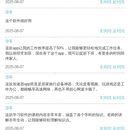
2025-08-07
支持
[0]
反对
[0]
游客
这个软件很好用
2025-08-07
支持
[0]
反对
[0]
游客
这款app让我的工作效率提高了50%，让我能够更轻松地完成工作任务。
我以前经常加班，现在有了这个app，我可以提前下班，有更多的时间陪
伴家人。
2025-08-07
支持
[0]
反对
[0]
游客
这款加速器app简直是居家旅行必备神器，无论是看视频、玩游戏还是工
作办公，都能畅享高速网络，再也不用担心网速卡顿了。
2025-08-07
支持
[0]
反对
[0]
游客
这款学习软件的课程内容非常丰富，涵盖了各个学科的知识。老师的讲
解非常生动，让我能够轻松理解知识点。
2025-08-07
支持
[0]
反对
[0]