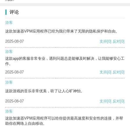
评论
游客
这款加速器VPM应用程序已经为我们带来了无限的隐私保护和自由。
2025-08-07
支持
[0]
反对
[0]
游客
这款app的客服非常专业，遇到问题总是能够及时解决，让我能够安心工
作。
2025-08-07
支持
[0]
反对
[0]
游客
这款游戏的音乐非常优美，听了让人心旷神怡。
2025-08-07
支持
[0]
反对
[0]
游客
这款加速器VPM应用程序可以给你提供最高速度和安全性的连接，并帮
助你在网络上自由移动。