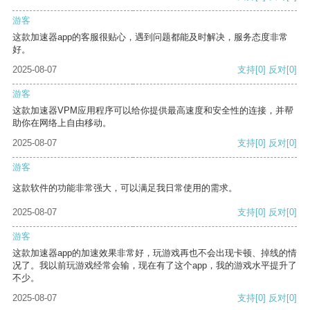
游客
这款加速器app的客服很贴心，遇到问题都能及时解决，服务态度非常
好。
2025-08-07
支持
[0]
反对
[0]
游客
这款加速器VPM应用程序可以给你提供最高速度和安全性的连接，并帮
助你在网络上自由移动。
2025-08-07
支持
[0]
反对
[0]
游客
这款软件的功能非常强大，可以满足我日常使用的需求。
2025-08-07
支持
[0]
反对
[0]
游客
这款加速器app的加速效果非常好，玩游戏再也不会出现卡顿、掉线的情
况了。我以前玩游戏经常会输，现在有了这个app，我的游戏水平提升了
不少。
2025-08-07
支持
[0]
反对
[0]