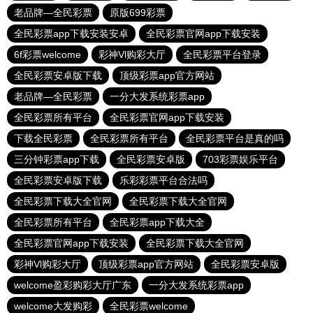
老品牌—全民彩票
原版699彩票
全民彩票app下载安装安卓
全民彩票官网app下载安装
6f彩票welcome
彩神Vl购彩大厅
全民彩票平台登录
全民彩票安卓版下载
顶级彩票app官方网站
老品牌—全民彩票
一分大发系统彩票app
全民彩票所有平台
全民彩票官网app下载安装
下载全民彩票
全民彩票所有平台
全民彩票平台是真的吗
三分钟彩票app下载
全民彩票安卓版
703彩票娱乐平台
全民彩票安卓版下载
乐彩彩票平台合法吗
全民彩票下载大全官网
全民彩票下载大全官网
全民彩票所有平台
全民彩票app下载大全
全民彩票官网app下载安装
全民彩票下载大全官网
彩神Vl购彩大厅
顶级彩票app官方网站
全民彩票安卓版
welcome盈彩购彩大厅广东
一分大发系统彩票app
welcome大发购彩
全民彩票welcome