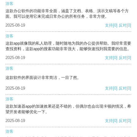
游客
这款办公软件的功能非常全面，涵盖了文档、表格、演示文稿等各个方
面。我可以使用它来完成日常办公的所有任务，非常方便。
2025-08-19
支持
[0]
反对
[0]
游客
这款app就像我的私人助理，随时随地为我的办公提供帮助。我经常需要
查找资料，这款app的搜索功能非常强大，能够快速找到我需要的信息。
2025-08-19
支持
[0]
反对
[0]
游客
这款软件的界面设计非常简洁，一目了然。
2025-08-19
支持
[0]
反对
[0]
游客
这款加速器app的加速效果还是不错的，但偶尔也会出现卡顿的情况，希
望开发者能够优化一下。
2025-08-19
支持
[0]
反对
[0]
游客