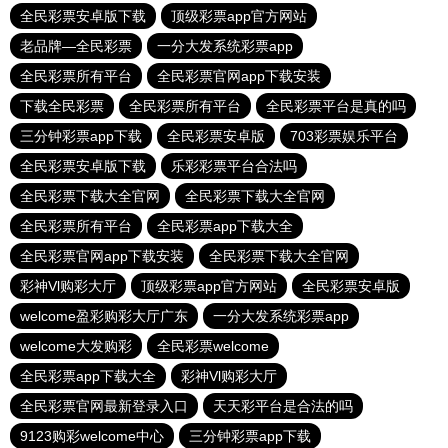
全民彩票安卓版下载
顶级彩票app官方网站
老品牌—全民彩票
一分大发系统彩票app
全民彩票所有平台
全民彩票官网app下载安装
下载全民彩票
全民彩票所有平台
全民彩票平台是真的吗
三分钟彩票app下载
全民彩票安卓版
703彩票娱乐平台
全民彩票安卓版下载
乐彩彩票平台合法吗
全民彩票下载大全官网
全民彩票下载大全官网
全民彩票所有平台
全民彩票app下载大全
全民彩票官网app下载安装
全民彩票下载大全官网
彩神Vl购彩大厅
顶级彩票app官方网站
全民彩票安卓版
welcome盈彩购彩大厅广东
一分大发系统彩票app
welcome大发购彩
全民彩票welcome
全民彩票app下载大全
彩神Vl购彩大厅
全民彩票官网最新登录入口
天天彩平台是合法的吗
9123购彩welcome中心
三分钟彩票app下载