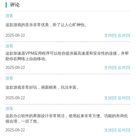
评论
游客
这款游戏的音乐非常优美，听了让人心旷神怡。
2025-08-22
支持
[0]
反对
[0]
游客
这款加速器VPM应用程序可以给你提供最高速度和安全性的连接，并帮
助你在网络上自由移动。
2025-08-22
支持
[0]
反对
[0]
游客
这款游戏非常好玩，画面精美，玩法丰富。
2025-08-22
支持
[0]
反对
[0]
游客
这款办公软件的界面设计非常简洁，使用起来非常方便。功能的布局也
很合理，一目了然。
2025-08-22
支持
[0]
反对
[0]