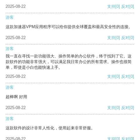
2025-08-22
支持
[0]
反对
[0]
游客
这款加速器VPM应用程序可以给你提供全球覆盖和最高安全性的连接。
2025-08-22
支持
[0]
反对
[0]
游客
我一直在寻找一款功能强大、操作简单的办公软件，终于找到了它。这
款软件的功能非常强大，可以满足我日常办公的所有需求。操作也很简
单，即使是小白也能快速上手。
2025-08-22
支持
[0]
反对
[0]
游客
超棒啊 好用
2025-08-22
支持
[0]
反对
[0]
游客
这款软件的设计非常人性化，使用起来非常舒服。
2025-08-22
支持
[0]
反对
[0]