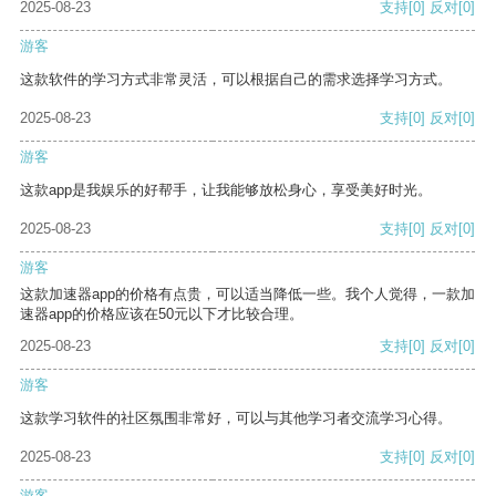
2025-08-23
支持
[0]
反对
[0]
游客
这款软件的学习方式非常灵活，可以根据自己的需求选择学习方式。
2025-08-23
支持
[0]
反对
[0]
游客
这款app是我娱乐的好帮手，让我能够放松身心，享受美好时光。
2025-08-23
支持
[0]
反对
[0]
游客
这款加速器app的价格有点贵，可以适当降低一些。我个人觉得，一款加
速器app的价格应该在50元以下才比较合理。
2025-08-23
支持
[0]
反对
[0]
游客
这款学习软件的社区氛围非常好，可以与其他学习者交流学习心得。
2025-08-23
支持
[0]
反对
[0]
游客