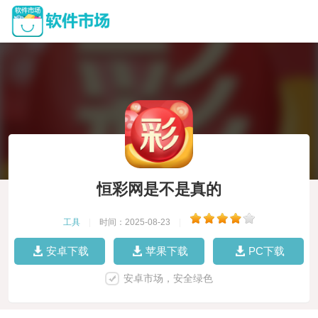
恒彩网是不是真的
工具
|
时间：2025-08-23
|
安卓下载
苹果下载
PC下载
安卓市场，安全绿色