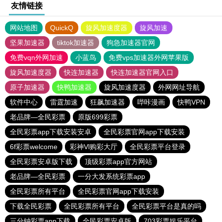
友情链接
网站地图
QuickQ
旋风加速度器
旋风加速
坚果加速器
tiktok加速器
狗急加速器官网
免费vqn外网加速
小蓝鸟
免费vps加速器外网苹果版
旋风加速度器
快连加速器
快连加速器官网入口
原子加速器
快鸭加速器
旋风加速度器
外网网址导航
软件中心
雷霆加速
狂飙加速器
哔咔漫画
快鸭VPN
老品牌—全民彩票
原版699彩票
全民彩票app下载安装安卓
全民彩票官网app下载安装
6f彩票welcome
彩神Vl购彩大厅
全民彩票平台登录
全民彩票安卓版下载
顶级彩票app官方网站
老品牌—全民彩票
一分大发系统彩票app
全民彩票所有平台
全民彩票官网app下载安装
下载全民彩票
全民彩票所有平台
全民彩票平台是真的吗
三分钟彩票app下载
全民彩票安卓版
703彩票娱乐平台