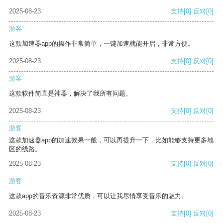
2025-08-23
支持
[0]
反对
[0]
游客
这款加速器app的操作非常简单，一键加速就能开启，非常方便。
2025-08-23
支持
[0]
反对
[0]
游客
这款软件简直是神器，解决了我所有问题。
2025-08-23
支持
[0]
反对
[0]
游客
这款加速器app的加速效果一般，可以再提升一下，比如能够支持更多地
区的线路。
2025-08-23
支持
[0]
反对
[0]
游客
这款app的音乐资源非常优质，可以让我尽情享受音乐的魅力。
2025-08-23
支持
[0]
反对
[0]