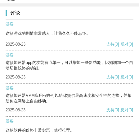
评论
游客
这款游戏的剧情非常感人，让我久久不能忘怀。
2025-08-23
支持
[0]
反对
[0]
游客
这款加速器app的功能有点单一，可以增加一些新功能，比如增加一个自
动切换线路的功能。
2025-08-23
支持
[0]
反对
[0]
游客
这款加速器VPM应用程序可以给你提供最高速度和安全性的连接，并帮
助你在网络上自由移动。
2025-08-23
支持
[0]
反对
[0]
游客
这款软件的价格非常实惠，值得推荐。