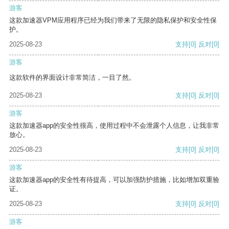
游客
这款加速器VPM应用程序已经为我们带来了无限的隐私保护和安全性保
护。
2025-08-23
支持
[0]
反对
[0]
游客
这款软件的界面设计非常简洁，一目了然。
2025-08-23
支持
[0]
反对
[0]
游客
这款加速器app的安全性很高，使用过程中不会泄露个人信息，让我非常
放心。
2025-08-23
支持
[0]
反对
[0]
游客
这款加速器app的安全性有待提高，可以加强防护措施，比如增加双重验
证。
2025-08-23
支持
[0]
反对
[0]
游客