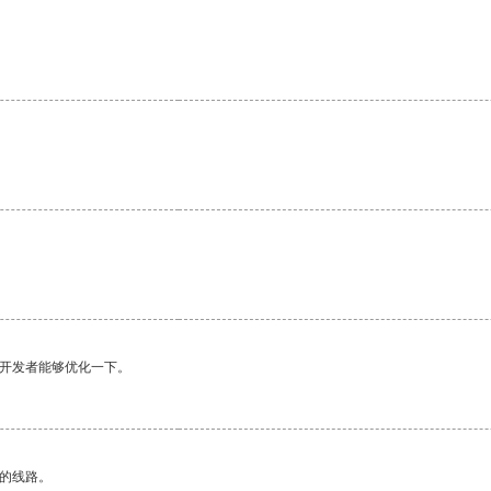
望开发者能够优化一下。
区的线路。