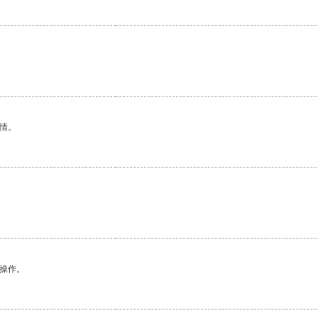
情。
悉操作。