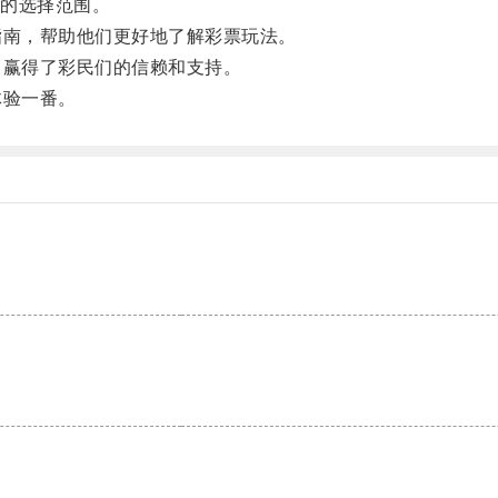
的选择范围。
南，帮助他们更好地了解彩票玩法。
赢得了彩民们的信赖和支持。
体验一番。