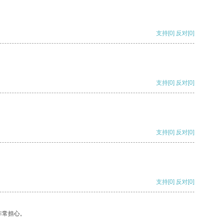
支持
[0]
反对
[0]
支持
[0]
反对
[0]
支持
[0]
反对
[0]
支持
[0]
反对
[0]
非常担心。