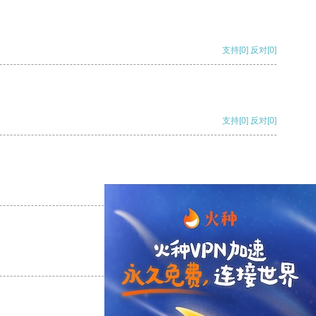
支持
[0]
反对
[0]
支持
[0]
反对
[0]
支持
[0]
反对
[0]
支持
[0]
反对
[0]