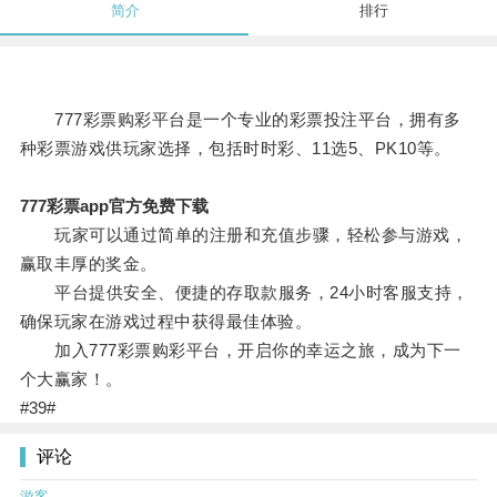
简介
排行
777彩票购彩平台是一个专业的彩票投注平台，拥有多
种彩票游戏供玩家选择，包括时时彩、11选5、PK10等。
777彩票app官方免费下载
玩家可以通过简单的注册和充值步骤，轻松参与游戏，
赢取丰厚的奖金。
平台提供安全、便捷的存取款服务，24小时客服支持，
确保玩家在游戏过程中获得最佳体验。
加入777彩票购彩平台，开启你的幸运之旅，成为下一
个大赢家！。
#39#
评论
游客