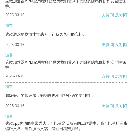
这款加速器VPM应用程序已经为我们带来了无限的隐私保护和安全性保
护。
2025-03-16
支持
[0]
反对
[0]
游客
这款游戏的剧情非常感人，让我久久不能忘怀。
2025-03-16
支持
[0]
反对
[0]
游客
这款加速器VPM应用程序已经为我们带来了无限的隐私保护和安全性保
护。
2025-03-16
支持
[0]
反对
[0]
游客
超级好用的加速器，妈妈再也不用担心我的学习啦！
2025-03-16
支持
[0]
反对
[0]
游客
这款app的功能非常强大，可以满足我所有的工作需求。我可以使用它来
编辑文档、制作演示文稿、管理日程安排等。