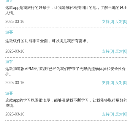
游客
这款app是我旅行的好帮手，让我能够轻松找到目的地，了解当地的风土
人情。
2025-03-16
支持
[0]
反对
[0]
游客
这款软件的功能非常全面，可以满足我所有需求。
2025-03-16
支持
[0]
反对
[0]
游客
这款加速器VPM应用程序已经为我们带来了无限的流畅体验和安全性保
护。
2025-03-16
支持
[0]
反对
[0]
游客
这款app的学习氛围很浓厚，能够激励我不断学习，让我能够取得更好的
成绩。
2025-03-16
支持
[0]
反对
[0]