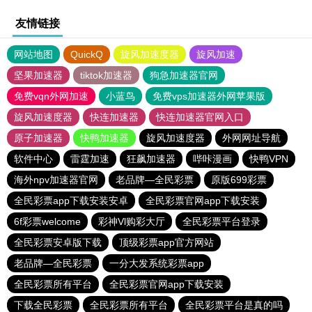
友情链接
网站地图
QuickQ
旋风加速度器
旋风加速
坚果加速器
tiktok加速器
狗急加速器官网
免费vqn外网加速
小蓝鸟
免费vps加速器外网苹果版
旋风加速度器
快连加速器
快连加速器官网入口
原子加速器
快鸭加速器
旋风加速度器
外网网址导航
软件中心
雷霆加速
狂飙加速器
哔咔漫画
快鸭VPN
海外npv加速器官网
老品牌—全民彩票
原版699彩票
全民彩票app下载安装安卓
全民彩票官网app下载安装
6f彩票welcome
彩神Vl购彩大厅
全民彩票平台登录
全民彩票安卓版下载
顶级彩票app官方网站
老品牌—全民彩票
一分大发系统彩票app
全民彩票所有平台
全民彩票官网app下载安装
下载全民彩票
全民彩票所有平台
全民彩票平台是真的吗