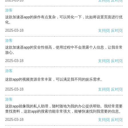
2025-03-18
支持
[0]
反对
[0]
游客
这款加速器app的操作有点复杂，可以简化一下，比如将设置页面进行优
化。
2025-03-18
支持
[0]
反对
[0]
游客
这款加速器app的安全性很高，使用过程中不会泄露个人信息，让我非常
放心。
2025-03-18
支持
[0]
反对
[0]
游客
这款app的视频资源非常丰富，可以满足我不同的娱乐需求。
2025-03-18
支持
[0]
反对
[0]
游客
这款app就像我的私人助理，随时随地为我的办公提供帮助。我经常需要
查找资料，这款app的搜索功能非常强大，能够快速找到我需要的信息。
2025-03-18
支持
[0]
反对
[0]