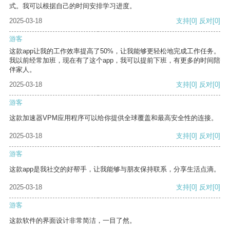
式。我可以根据自己的时间安排学习进度。
2025-03-18
支持
[0]
反对
[0]
游客
这款app让我的工作效率提高了50%，让我能够更轻松地完成工作任务。
我以前经常加班，现在有了这个app，我可以提前下班，有更多的时间陪
伴家人。
2025-03-18
支持
[0]
反对
[0]
游客
这款加速器VPM应用程序可以给你提供全球覆盖和最高安全性的连接。
2025-03-18
支持
[0]
反对
[0]
游客
这款app是我社交的好帮手，让我能够与朋友保持联系，分享生活点滴。
2025-03-18
支持
[0]
反对
[0]
游客
这款软件的界面设计非常简洁，一目了然。