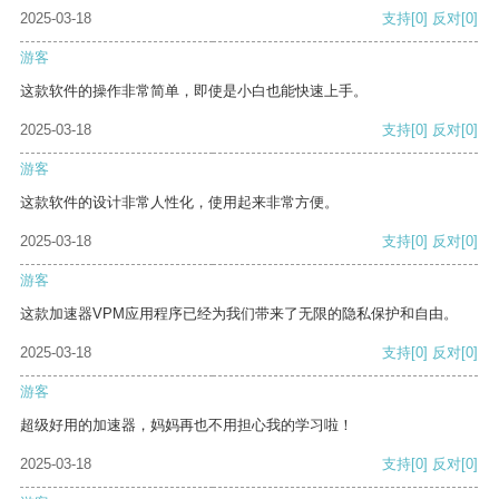
2025-03-18
支持
[0]
反对
[0]
游客
这款软件的操作非常简单，即使是小白也能快速上手。
2025-03-18
支持
[0]
反对
[0]
游客
这款软件的设计非常人性化，使用起来非常方便。
2025-03-18
支持
[0]
反对
[0]
游客
这款加速器VPM应用程序已经为我们带来了无限的隐私保护和自由。
2025-03-18
支持
[0]
反对
[0]
游客
超级好用的加速器，妈妈再也不用担心我的学习啦！
2025-03-18
支持
[0]
反对
[0]