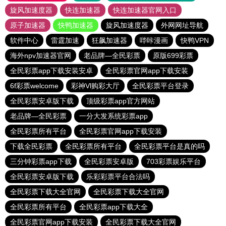
旋风加速度器
快连加速器
快连加速器官网入口
原子加速器
快鸭加速器
旋风加速度器
外网网址导航
软件中心
雷霆加速
狂飙加速器
哔咔漫画
快鸭VPN
海外npv加速器官网
老品牌—全民彩票
原版699彩票
全民彩票app下载安装安卓
全民彩票官网app下载安装
6f彩票welcome
彩神Vl购彩大厅
全民彩票平台登录
全民彩票安卓版下载
顶级彩票app官方网站
老品牌—全民彩票
一分大发系统彩票app
全民彩票所有平台
全民彩票官网app下载安装
下载全民彩票
全民彩票所有平台
全民彩票平台是真的吗
三分钟彩票app下载
全民彩票安卓版
703彩票娱乐平台
全民彩票安卓版下载
乐彩彩票平台合法吗
全民彩票下载大全官网
全民彩票下载大全官网
全民彩票所有平台
全民彩票app下载大全
全民彩票官网app下载安装
全民彩票下载大全官网