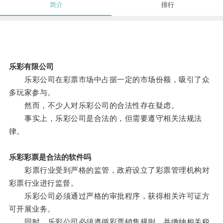
简介
排行
乐彩有限公司
乐彩公司在彩票市场中占据一定的市场份额，吸引了众
多玩家参与。
然而，不少人对乐彩公司的合法性存在疑虑。
事实上，乐彩公司是合法的，但需要遵守相关法规法
律。
乐彩彩票是合法的软件吗
彩票行业受到严格的监管，政府设立了彩票管理机构对
彩票行业进行监督。
乐彩公司必须通过严格的审批程序，获得相关许可证方
可开展业务。
同时，乐彩公司必须遵循彩票销售规则，并缴纳相关税