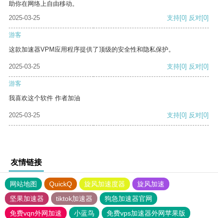
助你在网络上自由移动。
2025-03-25
支持
[0]
反对
[0]
游客
这款加速器VPM应用程序提供了顶级的安全性和隐私保护。
2025-03-25
支持
[0]
反对
[0]
游客
我喜欢这个软件 作者加油
2025-03-25
支持
[0]
反对
[0]
友情链接
网站地图
QuickQ
旋风加速度器
旋风加速
坚果加速器
tiktok加速器
狗急加速器官网
免费vqn外网加速
小蓝鸟
免费vps加速器外网苹果版