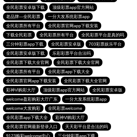
全民彩票安卓版下载
顶级彩票app官方网站
老品牌—全民彩票
一分大发系统彩票app
全民彩票所有平台
全民彩票官网app下载安装
下载全民彩票
全民彩票所有平台
全民彩票平台是真的吗
三分钟彩票app下载
全民彩票安卓版
703彩票娱乐平台
全民彩票安卓版下载
乐彩彩票平台合法吗
全民彩票下载大全官网
全民彩票下载大全官网
全民彩票所有平台
全民彩票app下载大全
全民彩票官网app下载安装
全民彩票下载大全官网
彩神Vl购彩大厅
顶级彩票app官方网站
全民彩票安卓版
welcome盈彩购彩大厅广东
一分大发系统彩票app
welcome大发购彩
全民彩票welcome
全民彩票app下载大全
彩神Vl购彩大厅
全民彩票官网最新登录入口
天天彩平台是合法的吗
9123购彩welcome中心
三分钟彩票app下载