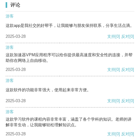
评论
游客
这款app是我社交的好帮手，让我能够与朋友保持联系，分享生活点滴。
2025-03-28
支持
[0]
反对
[0]
游客
这款加速器VPM应用程序可以给你提供最高速度和安全性的连接，并帮
助你在网络上自由移动。
2025-03-28
支持
[0]
反对
[0]
游客
这款软件的功能非常强大，使用起来非常方便。
2025-03-28
支持
[0]
反对
[0]
游客
这款学习软件的课程内容非常丰富，涵盖了各个学科的知识。老师的讲
解非常生动，让我能够轻松理解知识点。
2025-03-28
支持
[0]
反对
[0]