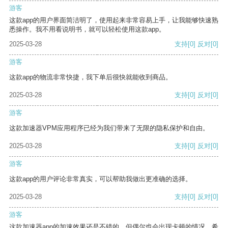
游客
这款app的用户界面简洁明了，使用起来非常容易上手，让我能够快速熟
悉操作。我不用看说明书，就可以轻松使用这款app。
2025-03-28
支持
[0]
反对
[0]
游客
这款app的物流非常快捷，我下单后很快就能收到商品。
2025-03-28
支持
[0]
反对
[0]
游客
这款加速器VPM应用程序已经为我们带来了无限的隐私保护和自由。
2025-03-28
支持
[0]
反对
[0]
游客
这款app的用户评论非常真实，可以帮助我做出更准确的选择。
2025-03-28
支持
[0]
反对
[0]
游客
这款加速器app的加速效果还是不错的，但偶尔也会出现卡顿的情况，希