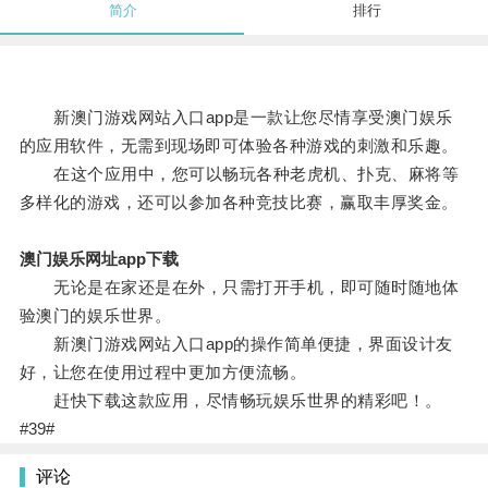
简介
排行
新澳门游戏网站入口app是一款让您尽情享受澳门娱乐
的应用软件，无需到现场即可体验各种游戏的刺激和乐趣。
在这个应用中，您可以畅玩各种老虎机、扑克、麻将等
多样化的游戏，还可以参加各种竞技比赛，赢取丰厚奖金。
澳门娱乐网址app下载
无论是在家还是在外，只需打开手机，即可随时随地体
验澳门的娱乐世界。
新澳门游戏网站入口app的操作简单便捷，界面设计友
好，让您在使用过程中更加方便流畅。
赶快下载这款应用，尽情畅玩娱乐世界的精彩吧！。
#39#
评论