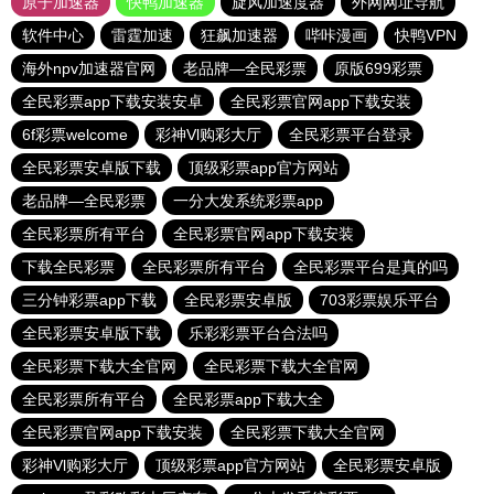
原子加速器
快鸭加速器
旋风加速度器
外网网址导航
软件中心
雷霆加速
狂飙加速器
哔咔漫画
快鸭VPN
海外npv加速器官网
老品牌—全民彩票
原版699彩票
全民彩票app下载安装安卓
全民彩票官网app下载安装
6f彩票welcome
彩神Vl购彩大厅
全民彩票平台登录
全民彩票安卓版下载
顶级彩票app官方网站
老品牌—全民彩票
一分大发系统彩票app
全民彩票所有平台
全民彩票官网app下载安装
下载全民彩票
全民彩票所有平台
全民彩票平台是真的吗
三分钟彩票app下载
全民彩票安卓版
703彩票娱乐平台
全民彩票安卓版下载
乐彩彩票平台合法吗
全民彩票下载大全官网
全民彩票下载大全官网
全民彩票所有平台
全民彩票app下载大全
全民彩票官网app下载安装
全民彩票下载大全官网
彩神Vl购彩大厅
顶级彩票app官方网站
全民彩票安卓版