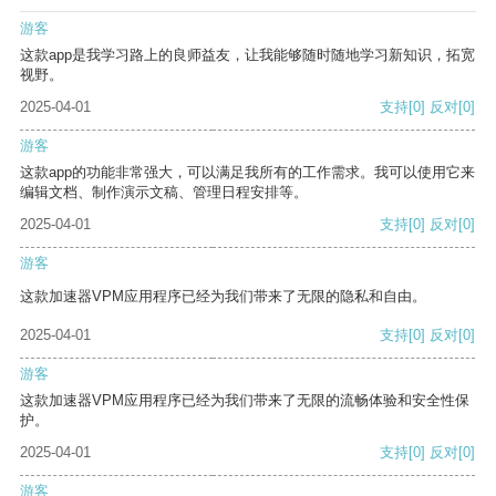
游客
这款app是我学习路上的良师益友，让我能够随时随地学习新知识，拓宽
视野。
2025-04-01
支持
[0]
反对
[0]
游客
这款app的功能非常强大，可以满足我所有的工作需求。我可以使用它来
编辑文档、制作演示文稿、管理日程安排等。
2025-04-01
支持
[0]
反对
[0]
游客
这款加速器VPM应用程序已经为我们带来了无限的隐私和自由。
2025-04-01
支持
[0]
反对
[0]
游客
这款加速器VPM应用程序已经为我们带来了无限的流畅体验和安全性保
护。
2025-04-01
支持
[0]
反对
[0]
游客