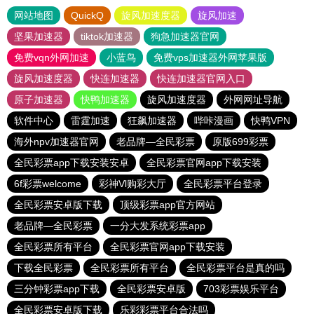
网站地图
QuickQ
旋风加速度器
旋风加速
坚果加速器
tiktok加速器
狗急加速器官网
免费vqn外网加速
小蓝鸟
免费vps加速器外网苹果版
旋风加速度器
快连加速器
快连加速器官网入口
原子加速器
快鸭加速器
旋风加速度器
外网网址导航
软件中心
雷霆加速
狂飙加速器
哔咔漫画
快鸭VPN
海外npv加速器官网
老品牌—全民彩票
原版699彩票
全民彩票app下载安装安卓
全民彩票官网app下载安装
6f彩票welcome
彩神Vl购彩大厅
全民彩票平台登录
全民彩票安卓版下载
顶级彩票app官方网站
老品牌—全民彩票
一分大发系统彩票app
全民彩票所有平台
全民彩票官网app下载安装
下载全民彩票
全民彩票所有平台
全民彩票平台是真的吗
三分钟彩票app下载
全民彩票安卓版
703彩票娱乐平台
全民彩票安卓版下载
乐彩彩票平台合法吗