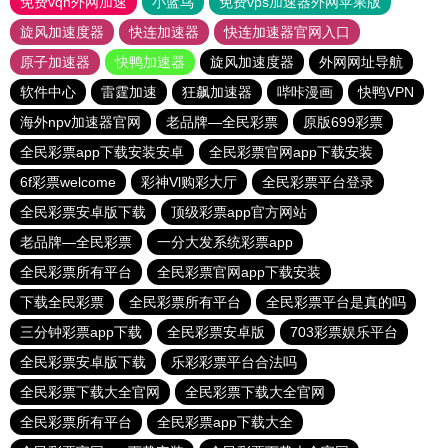
免费vqn外网加速
小蓝鸟
免费vps加速器外网苹果版
旋风加速度器
快连加速器
快连加速器官网入口
原子加速器
快鸭加速器
旋风加速度器
外网网址导航
软件中心
雷霆加速
狂飙加速器
哔咔漫画
快鸭VPN
海外npv加速器官网
老品牌—全民彩票
原版699彩票
全民彩票app下载安装安卓
全民彩票官网app下载安装
6f彩票welcome
彩神Vl购彩大厅
全民彩票平台登录
全民彩票安卓版下载
顶级彩票app官方网站
老品牌—全民彩票
一分大发系统彩票app
全民彩票所有平台
全民彩票官网app下载安装
下载全民彩票
全民彩票所有平台
全民彩票平台是真的吗
三分钟彩票app下载
全民彩票安卓版
703彩票娱乐平台
全民彩票安卓版下载
乐彩彩票平台合法吗
全民彩票下载大全官网
全民彩票下载大全官网
全民彩票所有平台
全民彩票app下载大全