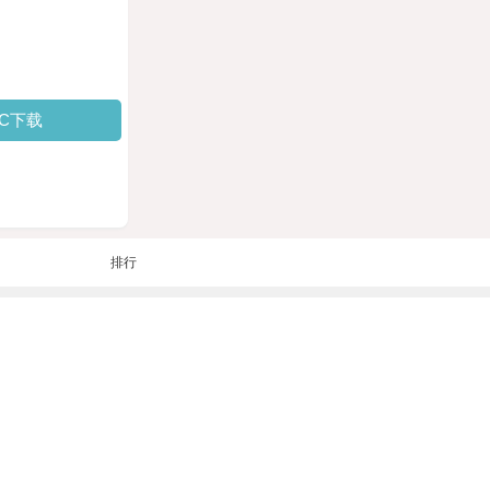
PC下载
排行