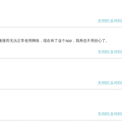
支持
[0]
反对
[0]
速慢而无法正常使用网络，现在有了这个app，我再也不用担心了。
支持
[0]
反对
[0]
支持
[0]
反对
[0]
支持
[0]
反对
[0]