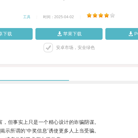
工具
|
时间：2025-04-02
|
卓下载
苹果下载
安卓市场，安全绿色
财富，但事实上只是一个精心设计的诈骗阴谋。
示所谓的‘中奖信息’诱使更多人上当受骗。