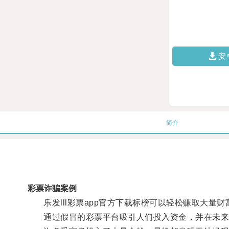
安
简介
彩票诈骗案例
乐发lll彩票app官方下载标榜可以轻松赚取大量
通过假冒的彩票平台吸引人们投入资金，并在未来揭