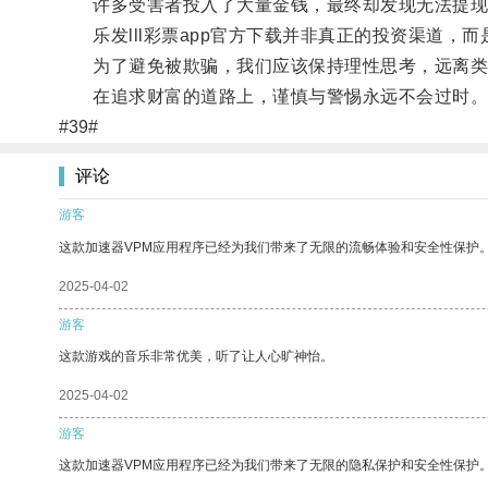
许多受害者投入了大量金钱，最终却发现无法提现
乐发lll彩票app官方下载并非真正的投资渠道，
为了避免被欺骗，我们应该保持理性思考，远离类
在追求财富的道路上，谨慎与警惕永远不会过时
#39#
评论
游客
这款加速器VPM应用程序已经为我们带来了无限的流畅体验和安全性保护
2025-04-02
游客
这款游戏的音乐非常优美，听了让人心旷神怡。
2025-04-02
游客
这款加速器VPM应用程序已经为我们带来了无限的隐私保护和安全性保护