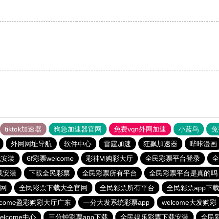
tiktok加速器
狗急加速器官网
免费vqn外网加速
小蓝鸟
免
外网网址导航
软件中心
雷霆加速
狂飙加速器
哔咔漫画
载安装
6f彩票welcome
彩神Vl购彩大厅
全民彩票平台登录
全
载安装
下载全民彩票
全民彩票所有平台
全民彩票平台是真的吗
网
全民彩票下载大全官网
全民彩票所有平台
全民彩票app下
lcome盈彩购彩大厅广东
一分大发系统彩票app
welcome大发购彩
elcome中心
三分钟彩票app下载
全民娱乐彩票下载安装
全民