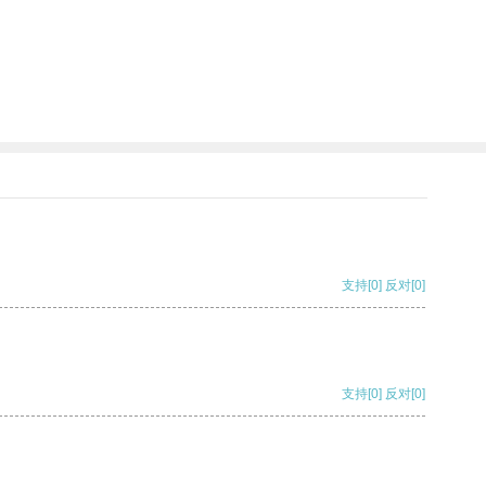
支持
[0]
反对
[0]
支持
[0]
反对
[0]