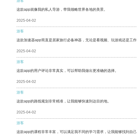
游客
这款app就像我的私人导游，带我领略世界各地的美景。
2025-04-02
游客
这款加速器app简直是居家旅行必备神器，无论是看视频、玩游戏还是工
2025-04-02
游客
这款app的用户评论非常真实，可以帮助我做出更准确的选择。
2025-04-02
游客
这款app的路线规划非常精准，让我能够快速到达目的地。
2025-04-02
游客
这款app的课程非常丰富，可以满足我不同的学习需求，让我能够找到自