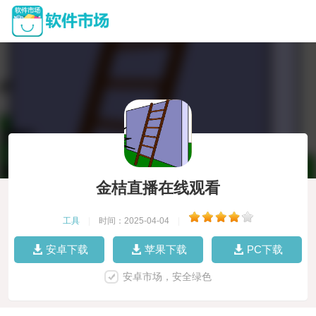
金桔直播在线观看
工具
|
时间：2025-04-04
|
安卓下载
苹果下载
PC下载
安卓市场，安全绿色