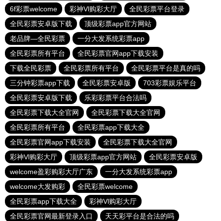
6f彩票welcome
彩神Vl购彩大厅
全民彩票平台登录
全民彩票安卓版下载
顶级彩票app官方网站
老品牌—全民彩票
一分大发系统彩票app
全民彩票所有平台
全民彩票官网app下载安装
下载全民彩票
全民彩票所有平台
全民彩票平台是真的吗
三分钟彩票app下载
全民彩票安卓版
703彩票娱乐平台
全民彩票安卓版下载
乐彩彩票平台合法吗
全民彩票下载大全官网
全民彩票下载大全官网
全民彩票所有平台
全民彩票app下载大全
全民彩票官网app下载安装
全民彩票下载大全官网
彩神Vl购彩大厅
顶级彩票app官方网站
全民彩票安卓版
welcome盈彩购彩大厅广东
一分大发系统彩票app
welcome大发购彩
全民彩票welcome
全民彩票app下载大全
彩神Vl购彩大厅
全民彩票官网最新登录入口
天天彩平台是合法的吗