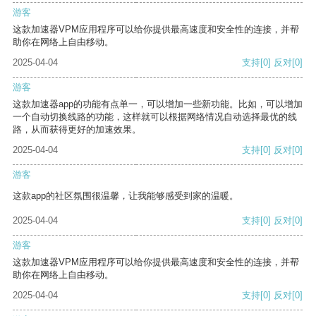
游客
这款加速器VPM应用程序可以给你提供最高速度和安全性的连接，并帮
助你在网络上自由移动。
2025-04-04
支持
[0]
反对
[0]
游客
这款加速器app的功能有点单一，可以增加一些新功能。比如，可以增加
一个自动切换线路的功能，这样就可以根据网络情况自动选择最优的线
路，从而获得更好的加速效果。
2025-04-04
支持
[0]
反对
[0]
游客
这款app的社区氛围很温馨，让我能够感受到家的温暖。
2025-04-04
支持
[0]
反对
[0]
游客
这款加速器VPM应用程序可以给你提供最高速度和安全性的连接，并帮
助你在网络上自由移动。
2025-04-04
支持
[0]
反对
[0]