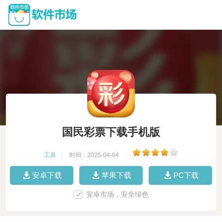
国民彩票下载手机版
工具
|
时间：2025-04-04
|
安卓下载
苹果下载
PC下载
安卓市场，安全绿色