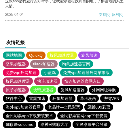
这款app是我旅行的好帮手，让我能够轻松找到目的地，了解当地的风土
人情。
2025-04-04
支持
[0]
反对
[0]
友情链接
网站地图
QuickQ
旋风加速度器
旋风加速
坚果加速器
tiktok加速器
狗急加速器官网
免费vqn外网加速
小蓝鸟
免费vps加速器外网苹果版
旋风加速度器
快连加速器
快连加速器官网入口
原子加速器
快鸭加速器
旋风加速度器
外网网址导航
软件中心
雷霆加速
狂飙加速器
哔咔漫画
快鸭VPN
海外npv加速器官网
老品牌—全民彩票
原版699彩票
全民彩票app下载安装安卓
全民彩票官网app下载安装
6f彩票welcome
彩神Vl购彩大厅
全民彩票平台登录