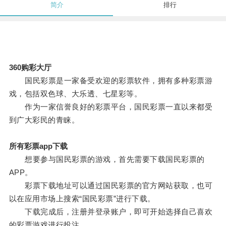
简介
排行
360购彩大厅
国民彩票是一家备受欢迎的彩票软件，拥有多种彩票游
戏，包括双色球、大乐透、七星彩等。
作为一家信誉良好的彩票平台，国民彩票一直以来都受
到广大彩民的青睐。
所有彩票app下载
想要参与国民彩票的游戏，首先需要下载国民彩票的
APP。
彩票下载地址可以通过国民彩票的官方网站获取，也可
以在应用市场上搜索“国民彩票”进行下载。
下载完成后，注册并登录账户，即可开始选择自己喜欢
的彩票游戏进行投注。