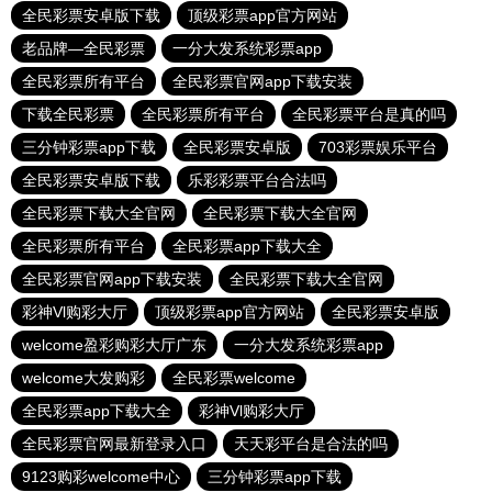
全民彩票安卓版下载
顶级彩票app官方网站
老品牌—全民彩票
一分大发系统彩票app
全民彩票所有平台
全民彩票官网app下载安装
下载全民彩票
全民彩票所有平台
全民彩票平台是真的吗
三分钟彩票app下载
全民彩票安卓版
703彩票娱乐平台
全民彩票安卓版下载
乐彩彩票平台合法吗
全民彩票下载大全官网
全民彩票下载大全官网
全民彩票所有平台
全民彩票app下载大全
全民彩票官网app下载安装
全民彩票下载大全官网
彩神Vl购彩大厅
顶级彩票app官方网站
全民彩票安卓版
welcome盈彩购彩大厅广东
一分大发系统彩票app
welcome大发购彩
全民彩票welcome
全民彩票app下载大全
彩神Vl购彩大厅
全民彩票官网最新登录入口
天天彩平台是合法的吗
9123购彩welcome中心
三分钟彩票app下载