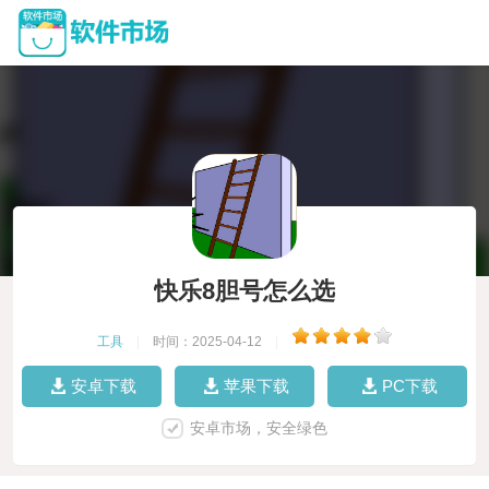
快乐8胆号怎么选
工具
|
时间：2025-04-12
|
安卓下载
苹果下载
PC下载
安卓市场，安全绿色