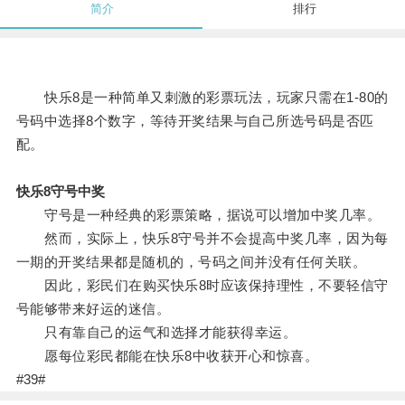
简介
排行
快乐8是一种简单又刺激的彩票玩法，玩家只需在1-80的
号码中选择8个数字，等待开奖结果与自己所选号码是否匹
配。
快乐8守号中奖
守号是一种经典的彩票策略，据说可以增加中奖几率。
然而，实际上，快乐8守号并不会提高中奖几率，因为每
一期的开奖结果都是随机的，号码之间并没有任何关联。
因此，彩民们在购买快乐8时应该保持理性，不要轻信守
号能够带来好运的迷信。
只有靠自己的运气和选择才能获得幸运。
愿每位彩民都能在快乐8中收获开心和惊喜。
#39#