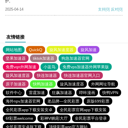
护。
2025-04-14
支持
[0]
反对
[0]
友情链接
网站地图
QuickQ
旋风加速度器
旋风加速
坚果加速器
tiktok加速器
狗急加速器官网
免费vqn外网加速
小蓝鸟
免费vps加速器外网苹果版
旋风加速度器
快连加速器
快连加速器官网入口
原子加速器
快鸭加速器
旋风加速度器
外网网址导航
软件中心
雷霆加速
狂飙加速器
哔咔漫画
快鸭VPN
海外npv加速器官网
老品牌—全民彩票
原版699彩票
全民彩票app下载安装安卓
全民彩票官网app下载安装
6f彩票welcome
彩神Vl购彩大厅
全民彩票平台登录
全民彩票安卓版下载
顶级彩票app官方网站