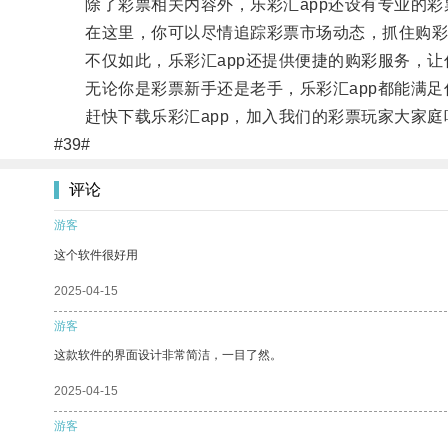
除了彩票相关内容外，乐彩汇app还设有专业的彩
在这里，你可以尽情追踪彩票市场动态，抓住购彩
不仅如此，乐彩汇app还提供便捷的购彩服务，让
无论你是彩票新手还是老手，乐彩汇app都能满足
赶快下载乐彩汇app，加入我们的彩票玩家大家庭
#39#
评论
游客
这个软件很好用
2025-04-15
游客
这款软件的界面设计非常简洁，一目了然。
2025-04-15
游客