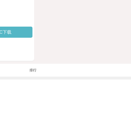
PC下载
排行