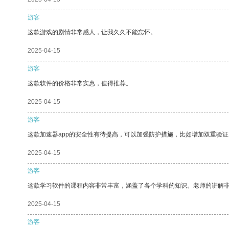
游客
这款游戏的剧情非常感人，让我久久不能忘怀。
2025-04-15
游客
这款软件的价格非常实惠，值得推荐。
2025-04-15
游客
这款加速器app的安全性有待提高，可以加强防护措施，比如增加双重验证
2025-04-15
游客
这款学习软件的课程内容非常丰富，涵盖了各个学科的知识。老师的讲解
2025-04-15
游客