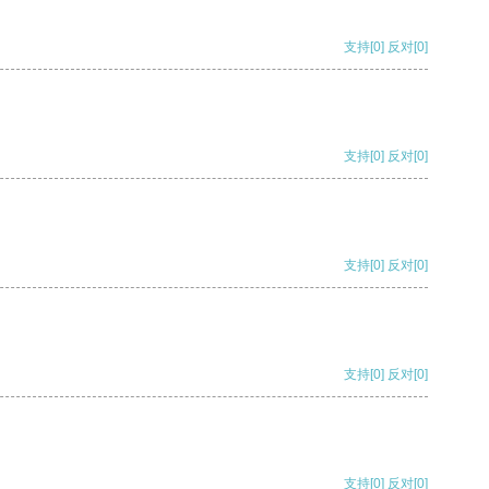
支持
[0]
反对
[0]
支持
[0]
反对
[0]
支持
[0]
反对
[0]
支持
[0]
反对
[0]
支持
[0]
反对
[0]