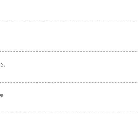
。
心。
绩。