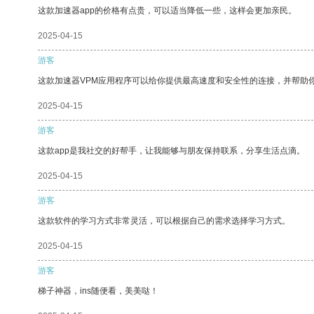
这款加速器app的价格有点贵，可以适当降低一些，这样会更加亲民。
2025-04-15
游客
这款加速器VPM应用程序可以给你提供最高速度和安全性的连接，并帮助
2025-04-15
游客
这款app是我社交的好帮手，让我能够与朋友保持联系，分享生活点滴。
2025-04-15
游客
这款软件的学习方式非常灵活，可以根据自己的需求选择学习方式。
2025-04-15
游客
梯子神器，ins随便看，美美哒！