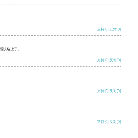
支持
[0]
反对
[0]
能快速上手。
支持
[0]
反对
[0]
支持
[0]
反对
[0]
支持
[0]
反对
[0]