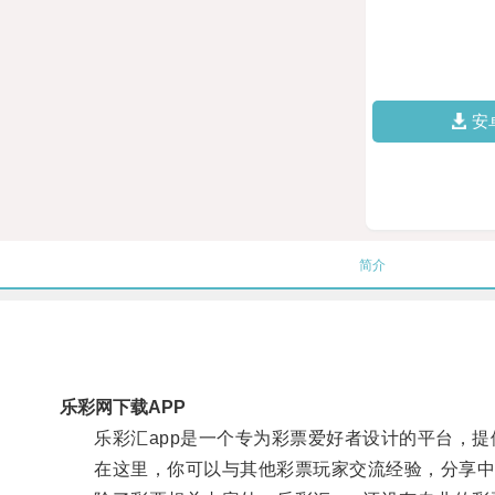
安
简介
乐彩网下载APP
乐彩汇app是一个专为彩票爱好者设计的平台，提
在这里，你可以与其他彩票玩家交流经验，分享中