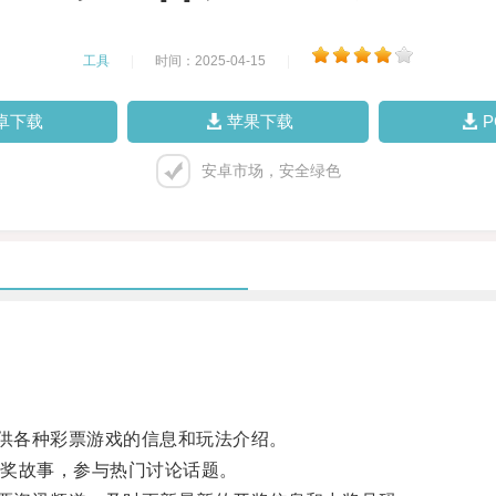
工具
|
时间：2025-04-15
|
卓下载
苹果下载
安卓市场，安全绿色
供各种彩票游戏的信息和玩法介绍。
奖故事，参与热门讨论话题。