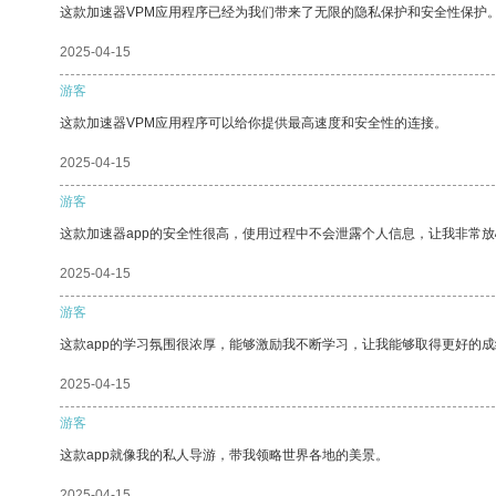
这款加速器VPM应用程序已经为我们带来了无限的隐私保护和安全性保护
2025-04-15
游客
这款加速器VPM应用程序可以给你提供最高速度和安全性的连接。
2025-04-15
游客
这款加速器app的安全性很高，使用过程中不会泄露个人信息，让我非常放
2025-04-15
游客
这款app的学习氛围很浓厚，能够激励我不断学习，让我能够取得更好的成
2025-04-15
游客
这款app就像我的私人导游，带我领略世界各地的美景。
2025-04-15