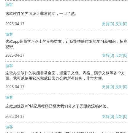
游客
这款软件的界面设计非常简洁，一目了然。
2025-04-17
支持
[0]
反对
[0]
游客
这款app是我学习路上的良师益友，让我能够随时随地学习新知识，拓宽
视野。
2025-04-17
支持
[0]
反对
[0]
游客
这款办公软件的功能非常全面，涵盖了文档、表格、演示文稿等各个方
面。我可以使用它来完成日常办公的所有任务，非常方便。
2025-04-17
支持
[0]
反对
[0]
游客
这款加速器VPM应用程序已经为我们带来了无限的流畅体验。
2025-04-17
支持
[0]
反对
[0]
游客