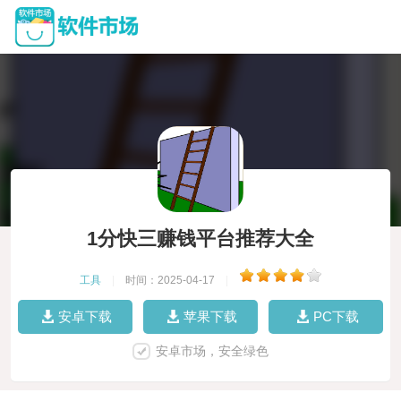
1分快三赚钱平台推荐大全
工具
|
时间：2025-04-17
|
安卓下载
苹果下载
PC下载
安卓市场，安全绿色