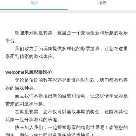
简介
排行
欢迎来到凤凰彩票，这里是一个充满创新和乐趣的娱乐
平台。
我们致力于为玩家提供多样化的彩票游戏，让您在这里
享受到精彩的游戏体验。
welcome凤凰彩票维护
无论是传统的数字彩还是刺激的时时彩，我们都有您喜
欢的游戏种类。
而且我们不断推出新的游戏和活动，让您尽情享受彩票
带来的刺激和乐趣。
在凤凰彩票，您不仅可以赢取丰厚的奖金，还能和其他
玩家一起分享游戏的乐趣。
快来加入我们，一起探索彩票的精彩世界吧！欢迎您的
到来，期待与您共同创造更多的游戏快乐！。