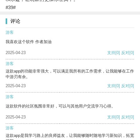
#39#
评论
游客
我喜欢这个软件 作者加油
2025-04-23
支持
[0]
反对
[0]
游客
这款app的功能非常强大，可以满足我所有的工作需求，让我能够在工作
中游刃有余。
2025-04-23
支持
[0]
反对
[0]
游客
这款软件的社区氛围非常好，可以与其他用户交流学习心得。
2025-04-23
支持
[0]
反对
[0]
游客
这款app是我学习路上的良师益友，让我能够随时随地学习新知识，拓宽