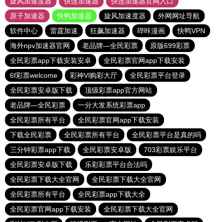
旋风加速度器
快连加速器
快连加速器官网入口
原子加速器
快鸭加速器
旋风加速度器
外网网址导航
软件中心
雷霆加速
狂飙加速器
哔咔漫画
快鸭VPN
海外npv加速器官网
老品牌—全民彩票
原版699彩票
全民彩票app下载安装安卓
全民彩票官网app下载安装
6f彩票welcome
彩神Vl购彩大厅
全民彩票平台登录
全民彩票安卓版下载
顶级彩票app官方网站
老品牌—全民彩票
一分大发系统彩票app
全民彩票所有平台
全民彩票官网app下载安装
下载全民彩票
全民彩票所有平台
全民彩票平台是真的吗
三分钟彩票app下载
全民彩票安卓版
703彩票娱乐平台
全民彩票安卓版下载
乐彩彩票平台合法吗
全民彩票下载大全官网
全民彩票下载大全官网
全民彩票所有平台
全民彩票app下载大全
全民彩票官网app下载安装
全民彩票下载大全官网