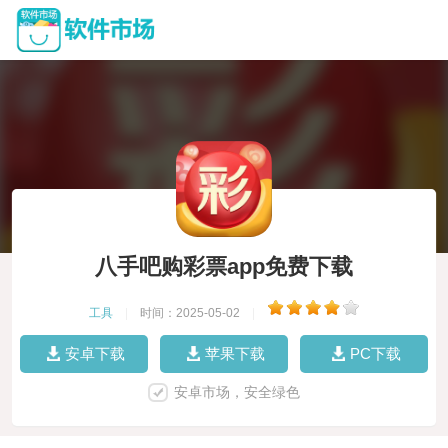
八手吧购彩票app免费下载
工具
|
时间：2025-05-02
|
安卓下载
苹果下载
PC下载
安卓市场，安全绿色