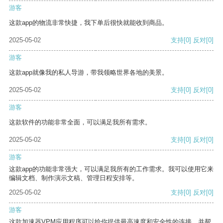
游客
这款app的物流非常快捷，我下单后很快就能收到商品。
2025-05-02
支持
[0]
反对
[0]
游客
这款app就像我的私人导游，带我领略世界各地的美景。
2025-05-02
支持
[0]
反对
[0]
游客
这款软件的功能非常全面，可以满足我所有需求。
2025-05-02
支持
[0]
反对
[0]
游客
这款app的功能非常强大，可以满足我所有的工作需求。我可以使用它来
编辑文档、制作演示文稿、管理日程安排等。
2025-05-02
支持
[0]
反对
[0]
游客
这款加速器VPM应用程序可以给你提供最高速度和安全性的连接，并帮