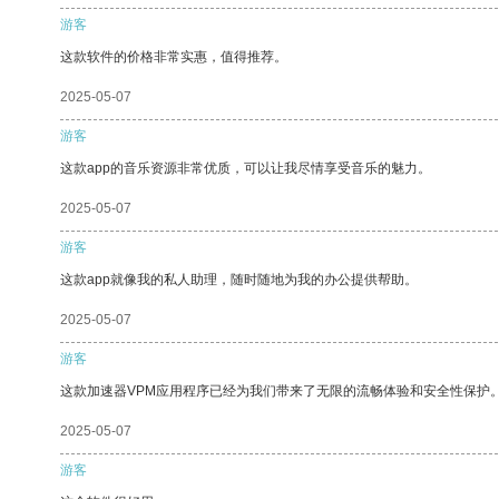
游客
这款软件的价格非常实惠，值得推荐。
2025-05-07
游客
这款app的音乐资源非常优质，可以让我尽情享受音乐的魅力。
2025-05-07
游客
这款app就像我的私人助理，随时随地为我的办公提供帮助。
2025-05-07
游客
这款加速器VPM应用程序已经为我们带来了无限的流畅体验和安全性保护
2025-05-07
游客