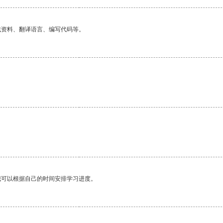
找资料、翻译语言、编写代码等。
我可以根据自己的时间安排学习进度。