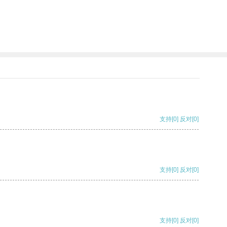
支持
[0]
反对
[0]
支持
[0]
反对
[0]
支持
[0]
反对
[0]