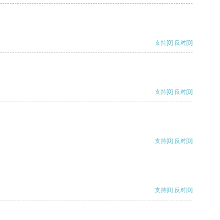
支持
[0]
反对
[0]
支持
[0]
反对
[0]
支持
[0]
反对
[0]
支持
[0]
反对
[0]