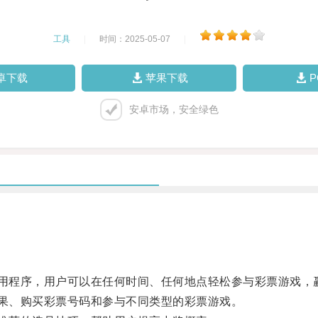
工具
|
时间：2025-05-07
|
卓下载
苹果下载
安卓市场，安全绿色
用程序，用户可以在任何时间、任何地点轻松参与彩票游戏，
果、购买彩票号码和参与不同类型的彩票游戏。