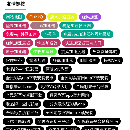
友情链接
网站地图
QuickQ
旋风加速度器
旋风加速
坚果加速器
tiktok加速器
狗急加速器官网
免费vqn外网加速
小蓝鸟
免费vps加速器外网苹果版
旋风加速度器
快连加速器
快连加速器官网入口
原子加速器
快鸭加速器
旋风加速度器
外网网址导航
软件中心
雷霆加速
狂飙加速器
哔咔漫画
快鸭VPN
老品牌—全民彩票
原版699彩票
全民彩票app下载安装安卓
全民彩票官网app下载安装
6f彩票welcome
彩神Vl购彩大厅
全民彩票平台登录
全民彩票安卓版下载
顶级彩票app官方网站
老品牌—全民彩票
一分大发系统彩票app
全民彩票所有平台
全民彩票官网app下载安装
下载全民彩票
全民彩票所有平台
全民彩票平台是真的吗