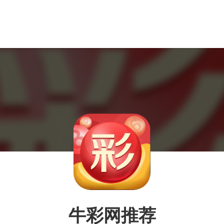
牛彩网推荐