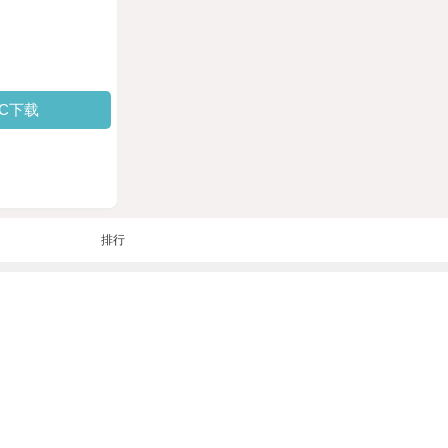
PC下载
排行