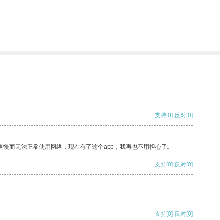
支持
[0]
反对
[0]
速慢而无法正常使用网络，现在有了这个app，我再也不用担心了。
支持
[0]
反对
[0]
支持
[0]
反对
[0]