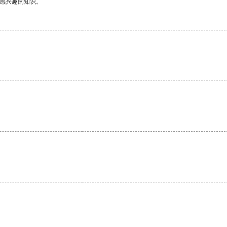
己感兴趣的知识。
。