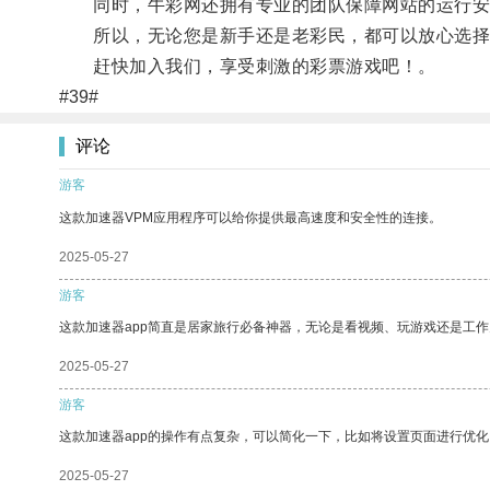
同时，牛彩网还拥有专业的团队保障网站的运行安
所以，无论您是新手还是老彩民，都可以放心选择
赶快加入我们，享受刺激的彩票游戏吧！。
#39#
评论
游客
这款加速器VPM应用程序可以给你提供最高速度和安全性的连接。
2025-05-27
游客
这款加速器app简直是居家旅行必备神器，无论是看视频、玩游戏还是工
2025-05-27
游客
这款加速器app的操作有点复杂，可以简化一下，比如将设置页面进行优化
2025-05-27