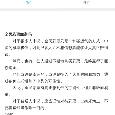
简介
排行
全民彩票靠谱吗
对于很多人来说，全民彩票只是一种碰运气的方式，中
奖的概率极低，因此很多人并不相信彩票能够让人真正赚到
钱。
然而，也有一些人通过不断地购买彩票，最终赢得了巨
额奖金。
他们或许是幸运的，或许是投入了大量时间和精力，通
过各种方式增加了中奖的可能性。
因此，全民彩票有真正赚到钱的可能性，但并非轻而易
举。
对于普通人来说，应当理性对待彩票，以娱乐为主，不
要将赚钱当作唯一目的。
#39#