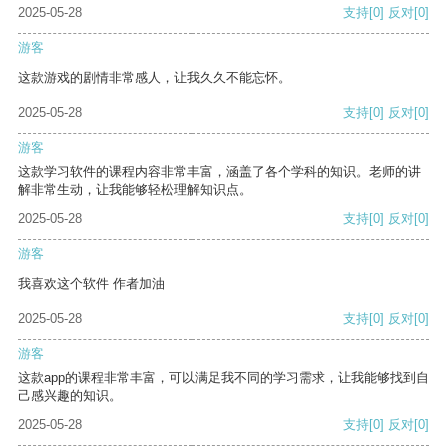
2025-05-28
支持
[0]
反对
[0]
游客
这款游戏的剧情非常感人，让我久久不能忘怀。
2025-05-28
支持
[0]
反对
[0]
游客
这款学习软件的课程内容非常丰富，涵盖了各个学科的知识。老师的讲
解非常生动，让我能够轻松理解知识点。
2025-05-28
支持
[0]
反对
[0]
游客
我喜欢这个软件 作者加油
2025-05-28
支持
[0]
反对
[0]
游客
这款app的课程非常丰富，可以满足我不同的学习需求，让我能够找到自
己感兴趣的知识。
2025-05-28
支持
[0]
反对
[0]