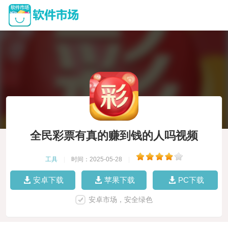
全民彩票有真的赚到钱的人吗视频
工具
|
时间：2025-05-28
|
安卓下载
苹果下载
PC下载
安卓市场，安全绿色