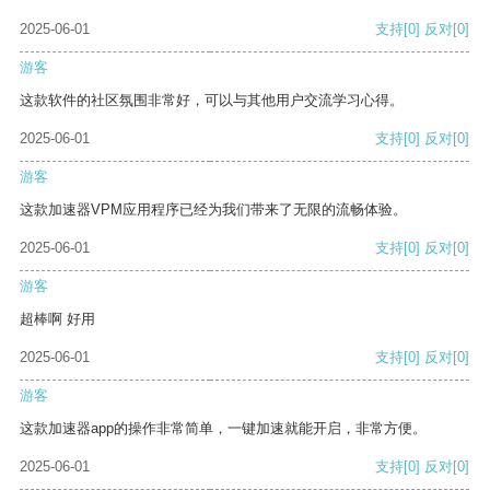
2025-06-01
支持
[0]
反对
[0]
游客
这款软件的社区氛围非常好，可以与其他用户交流学习心得。
2025-06-01
支持
[0]
反对
[0]
游客
这款加速器VPM应用程序已经为我们带来了无限的流畅体验。
2025-06-01
支持
[0]
反对
[0]
游客
超棒啊 好用
2025-06-01
支持
[0]
反对
[0]
游客
这款加速器app的操作非常简单，一键加速就能开启，非常方便。
2025-06-01
支持
[0]
反对
[0]