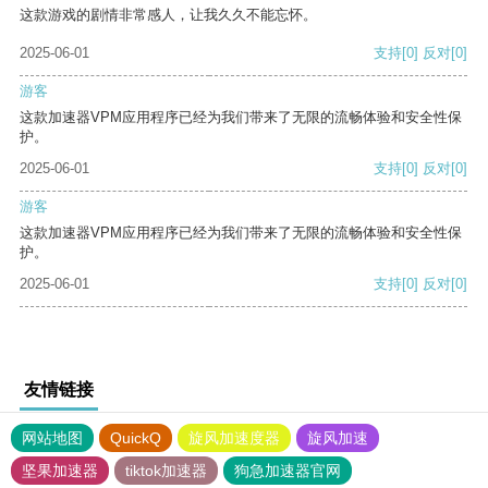
这款游戏的剧情非常感人，让我久久不能忘怀。
2025-06-01
支持
[0]
反对
[0]
游客
这款加速器VPM应用程序已经为我们带来了无限的流畅体验和安全性保
护。
2025-06-01
支持
[0]
反对
[0]
游客
这款加速器VPM应用程序已经为我们带来了无限的流畅体验和安全性保
护。
2025-06-01
支持
[0]
反对
[0]
友情链接
网站地图
QuickQ
旋风加速度器
旋风加速
坚果加速器
tiktok加速器
狗急加速器官网